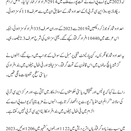
کہ 2023 میں یو اے پی اے کے تحت پورے ملک میں2914افراد کو گرفتار کیا گیا۔ نیشنل کرائم
ریکارڈز بیورو (این سی آر بی) کے اعداد و شمار کے مطابق ان میں سے صرف 118 کو سزا ہوئی۔
اعداد و شمار کو جوڑ کر دیکھیں تو 2019 سے 2023 کے دوران صرف 335 افراد کو سزا ہوئی، جبکہ
اس عرصے میں10440افراد گرفتار کیے گئے۔ یعنی سزاؤں کی شرح صرف3 .2فیصد رہی۔
یہ اعداد و شمار کانگریس رکن پارلیمنٹ شفی پرمبل کے سوال کے جواب میں دیے گئے، جنہوں نے
گزشتہ پانچ سالوں میں اس قانون کے تحت گرفتار، سزا یافتہ اور فی الحال جیلوں میں بند افراد کی
ریاستی سطح پر تفصیلات مانگی تھیں۔
رائے نے کہا کہ پولیس اور تفتیش ریاستی حکومتوں کے دائرہ کار میں آتی ہے، اور مرکز این سی آر بی
کی سالانہ ’’کرائم ان انڈیا‘‘ رپورٹ پر انحصار کرتا ہے۔ انہوں نے مزید بتایا کہ یو اے پی اے کے
الزام میں فی الحال جیلوں میں بند افراد کا ڈیٹا این سی آر بی نہیں رکھتا ہے۔
2023 میں سب سے زیادہ گرفتاریاں اتر پردیش میں1122اور جموں و کشمیر میں1206ہوئیں۔