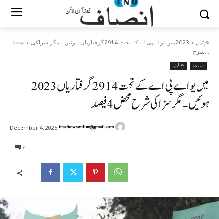
2023میں یو اے پی اے کے تحت 2914گرفتاریاں ہوئیں۔ مگر سزاکی
اہم خبریں
home
شرح...
ہندوستان
اہم خبریں
2023میں یو اے پی اے کے تحت 2914گرفتاریاں
ہوئیں۔ مگر سزاکی شرح محض 4فیصد
insafnewsonline@gmail.com
December 4, 2025
0