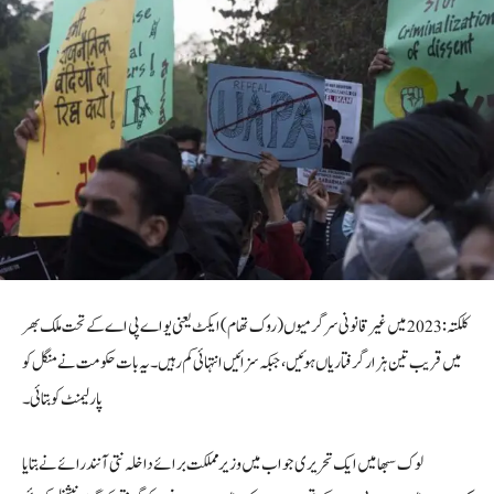
کلکتہ :2023 میں غیر قانونی سرگرمیوں (روک تھام) ایکٹ یعنی یو اے پی اے کے تحت ملک بھر
میں قریب تین ہزار گرفتاریاں ہوئیں، جبکہ سزائیں انتہائی کم رہیں۔ یہ بات حکومت نے منگل کو
پارلیمنٹ کو بتائی۔
لوک سبھا میں ایک تحریری جواب میں وزیر مملکت برائے داخلہ نتی آنند رائے نے بتایا