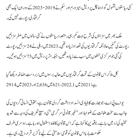
کئی ریاستوں بشمول گوا، ہماچل پردیش، میزورم اور سکم نے 2019-2023 کے دوران ایک بھی
گرفتاری رپورٹ نہیں کی۔
ملک بھر میں سزاؤں کی شرح بہت کم رہی۔متعدد ریاستوں نے کئی سالوں میں صفر سزائیں
رپورٹ کی گئیں حالانکہ گرفتاریوں کی تعداد زیادہ تھی۔ 2023 میں دہلی نے 24 سزائیں رپورٹ
کی گئی جو مرکزی خطوں میں سب سے زیادہ تھیں، جبکہ اتر پردیش میں 75 سزائیں ہوئیں۔
کل ملا کر اس قانون کے تحت گرفتاریوں میں حالیہ برسوں میں زبردست اضافہ دیکھا گیا
ہے: 2021 میں1, 621،2022 میں 2,636اور 2023 میں2914
یو اے پی اے، جو بھارت کا بنیادی انسداد دہشت گردی قانون ہے، حقوق انسانی گروپوں کی
جانب سے سخت ضمانت کے ضوابط اور “غیر قانونی سرگرمی” کی وسیع تعریف کی وجہ سے شدید
تنقید کی زد میں رہا ہے۔ ناقدین کا کہنا ہے کہ اس قانون کا غلط استعمال ہو رہا ہے۔ دوسری طرف
حکومت بارہا اس قانون کو قومی سلامتی کے لیے ناگزیر قرار دیتی رہی ہے۔