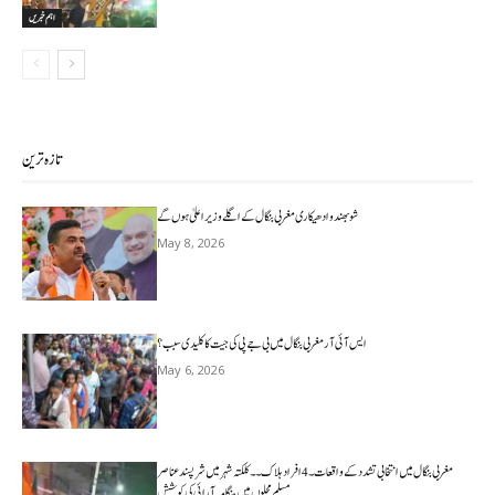
اہم خبریں
تازہ ترین
شوبھندو ادھیکاری مغربی بنگال کے اگلے وزیر اعلیٰ ہوں گے
May 8, 2026
ایس آئی آر مغربی بنگال میں بی جے پی کی جیت کا کلیدی سبب؟
May 6, 2026
مغربی بنگال میں انتخابی تشدد کے واقعات۔4افراد ہلاک۔۔کلکتہ شہر میں شرپسندعناصر
مسلم محلوں میں ہنگامہ آرائی کی کوشش