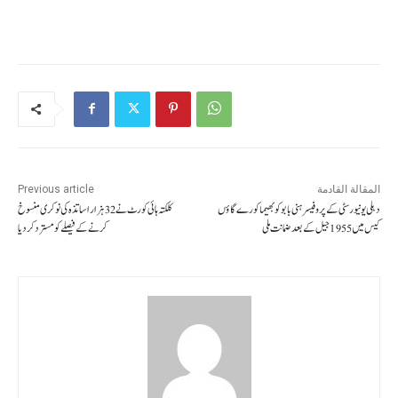
المقالة القادمة
Previous article
دہلی یونیورسٹی کے پروفیسر ہنی بابو کو بھیما کورے گاؤں
کلکتہ ہائی کورٹ نے32ہزار اساتذہ کی نوکری منسوخ
کیس میں 1955جیل کے بعد ضمانت ملی
کرنے کے فیصلے کو مسترد کردیا