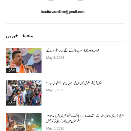
insafnewsonline@gmail.com
متعلقہ خبریں
شوبھندو ادھیکاری مغربی بنگال کے اگلے وزیر اعلیٰ ہوں گے
May 8, 2026
اہم خبریں
ایس آئی آر مغربی بنگال میں بی جے پی کی جیت کا کلیدی سبب؟
May 6, 2026
اہم خبریں
مغربی بنگال میں انتخابی تشدد کے واقعات۔4افراد ہلاک۔۔کلکتہ شہر میں شرپسندعناصر
مسلم محلوں میں ہنگامہ آرائی کی کوشش
May 5, 2026