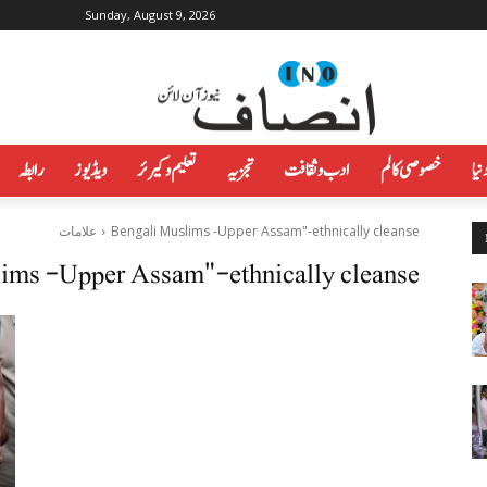
Sunday, August 9, 2026
نیا
خصوصی کالم
ادب و ثقافت
تجزیہ
تعلیم وکیرئر
ویڈیوز
رابطہ
Bengali Muslims -Upper Assam"-ethnically cleanse
علامات
ims -Upper Assam"-ethnically cleanse