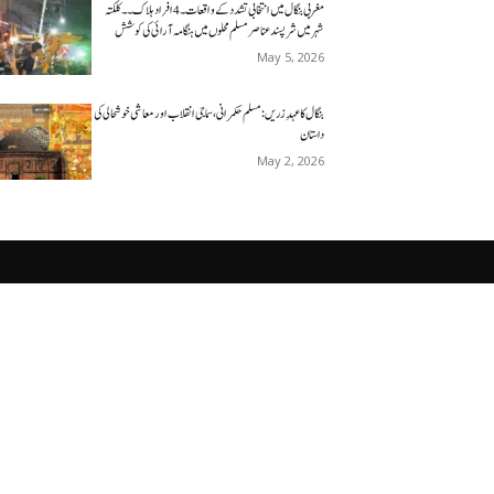
مغربی بنگال میں انتخابی تشدد کے واقعات۔4افراد ہلاک۔۔کلکتہ
شہر میں شرپسندعناصر مسلم محلوں میں ہنگامہ آرائی کی کوشش
May 5, 2026
بنگال کا عہدِ زریں: مسلم حکمرانی، سماجی انقلاب اور معاشی خوشحالی کی
داستان
May 2, 2026