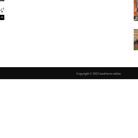
”اپ
0
Copyright © 2023 insaf news online