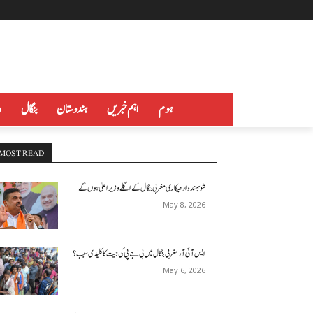
ہوم
اہم خبریں
ہندوستان
بنگال
د
MOST READ
شوبھندو ادھیکاری مغربی بنگال کے اگلے وزیر اعلیٰ ہوں گے
May 8, 2026
ایس آئی آر مغربی بنگال میں بی جے پی کی جیت کا کلیدی سبب؟
May 6, 2026