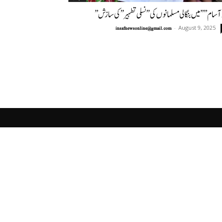
ر آسام”” میں بنگالی مسلمانوں کی ”نسلی تطہیر” کی سازش
-
August 9, 2025
insafnewsonline@gmail.com