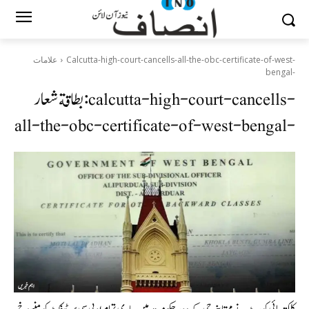
Calcutta-high-court-cancells-all-the-obc-certificate-of-west-
علامات
bengal-
calcutta-high-court-cancells-
بطاقة شعار:
all-the-obc-certificate-of-west-bengal-
اہم خبریں