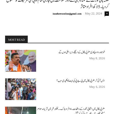
کلکتہ ہائی کورٹ نے ممتا بنرجی کے دور حکومت میں جاری تمام او بی سی سرٹیفکٹ کو منسوخ
کردیا۔5لاکھ افراد متاثر
-
May 22, 2024
insafnewsonline@gmail.com
0
MOST READ
شوبھندو ادھیکاری مغربی بنگال کے اگلے وزیر اعلیٰ ہوں گے
May 8, 2026
ایس آئی آر مغربی بنگال میں بی جے پی کی جیت کا کلیدی سبب؟
May 6, 2026
مغربی بنگال میں انتخابی تشدد کے واقعات۔4افراد ہلاک۔۔کلکتہ شہر میں شرپسندعناصر
مسلم محلوں میں ہنگامہ آرائی کی کوشش