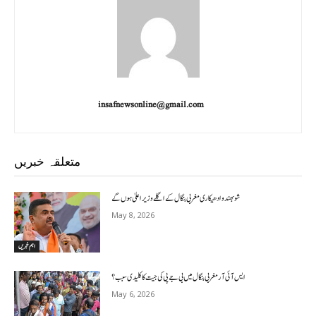
insafnewsonline@gmail.com
متعلقہ خبریں
شوبھندو ادھیکاری مغربی بنگال کے اگلے وزیر اعلیٰ ہوں گے
May 8, 2026
اہم خبریں
ایس آئی آر مغربی بنگال میں بی جے پی کی جیت کا کلیدی سبب؟
May 6, 2026