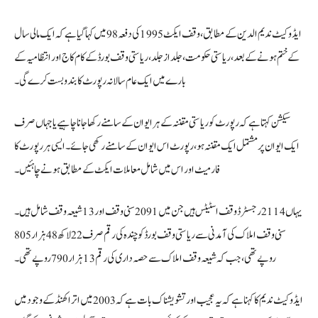
ایڈوکیٹ ندیم الدین کے مطابق، وقف ایکٹ 1995 کی دفعہ 98 میں کہا گیا ہے کہ ایک مالی سال
کے ختم ہونے کے بعد، ریاستی حکومت، جلد از جلد، ریاستی وقف بورڈ کے کام کاج اور انتظامیہ کے
بارے میں ایک عام سالانہ رپورٹ کا بندوبست کرے گی۔
سیکشن کہتا ہے کہ رپورٹ کو ریاستی مقننہ کے ہر ایوان کے سامنے رکھا جانا چاہیے یا جہاں صرف
ایک ایوان پر مشتمل ایک مقننہ ہو، رپورٹ اس ایوان کے سامنے رکھی جائے۔ ایسی ہر رپورٹ کا
فارمیٹ اور اس میں شامل معاملات ایکٹ کے مطابق ہونے چاہئیں۔
یہاں 2114 رجسٹرڈ وقف اسٹیٹس ہیں جن میں 2091 سنی وقف اور 13 شیعہ وقف شامل ہیں۔
سنی وقف املاک کی آمدنی سے ریاستی وقف بورڈ کو چندہ کی رقم صرف 22 لاکھ 48 ہزار 805
روپے تھی، جب کہ شیعہ وقف املاک سے حصہ داری کی رقم 13 ہزار 790 روپے تھی۔
ایڈوکیٹ ندیم کا کہنا ہے کہ یہ عجیب اور تشویشناک بات ہے کہ 2003 میں اتراکھنڈ کے وجود میں