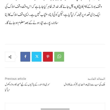
وقف بورڈ کے کام کاج کا پتہ چل جائے گا۔ خدشہ ظاہر کیا جا رہا ہے کہ اس وقت وقف املاک کی
ایک بڑی تعداد پر قبضہ کر لیا گیا ہے، لیکن کوئی ڈیٹا دستیاب نہیں ہے۔ ایسی وقف املاک کا ڈیٹا
سالانہ رپورٹ تیار ہونے کے بعد معلوم ہو جائے گا۔
المقالة القادمة
Previous article
ملک کی سب سے بڑی عدالت سپریم کورٹ کا زوال
سبری مالامندرکےیاتریوں کےلیےمسجد کا دروازہ کھول
دیاگیا