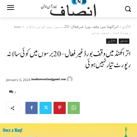
اتراکھنڈ میں وقف بورڈ غیرفعال--20برسوں میں کوئی سالانہ
اہم خبریں
home
رپورٹ تیار نہیں ہوئی
ہندوستان
اہم خبریں
اتراکھنڈ میں وقف بورڈ غیرفعال–20برسوں میں کوئی سالانہ
رپورٹ تیار نہیں ہوئی
insafnewsonline@gmail.com
January 6, 2024
0