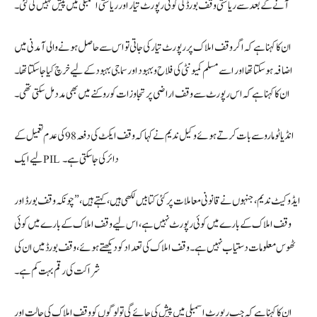
آنے کے بعد سے ریاستی وقف بورڈ کی کوئی رپورٹ تیار اور ریاستی اسمبلی میں پیش نہیں کی گئی۔
ان کا کہنا ہے کہ اگر وقف املاک پر رپورٹ تیار کی جاتی تو اس سے حاصل ہونے والی آمدنی میں
اضافہ ہو سکتا تھا اور اسے مسلم کمیونٹی کی فلاح و بہبود اور سماجی بہبود کے لیے خرچ کیا جا سکتا تھا۔
ان کا کہنا ہے کہ اس رپورٹ سے وقف اراضی پر تجاوزات کو روکنے میں بھی مدد مل سکتی تھی۔
انڈیا ٹومارو سے بات کرتے ہوئے وکیل ندیم نے کہا کہ وقف ایکٹ کی دفعہ 98 کی عدم تعمیل کے
لیے ایک PIL دائر کی جا سکتی ہے۔
ایڈوکیٹ ندیم، جنہوں نے قانونی معاملات پر کئی کتابیں لکھی ہیں، کہتے ہیں، ”چونکہ وقف بورڈ اور
وقف املاک کے بارے میں کوئی رپورٹ نہیں ہے، اس لیے وقف املاک کے بارے میں کوئی
ٹھوس معلومات دستیاب نہیں ہے۔ وقف املاک کی تعداد کو دیکھتے ہوئے، وقف بورڈ میں ان کی
شراکت کی رقم بہت کم ہے۔
ان کا کہنا ہے کہ جب رپورٹ اسمبلی میں پیش کی جائے گی تو لوگوں کو وقف املاک کی حالت اور