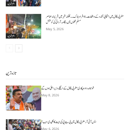
اہم خبریں
مغربی بنگال میں انتخابی تشدد کے واقعات۔4افراد ہلاک۔۔کلکتہ شہر میں شرپسندعناصر
مسلم محلوں میں ہنگامہ آرائی کی کوشش
May 5, 2026
اہم خبریں
تازہ ترین
شوبھندو ادھیکاری مغربی بنگال کے اگلے وزیر اعلیٰ ہوں گے
May 8, 2026
ایس آئی آر مغربی بنگال میں بی جے پی کی جیت کا کلیدی سبب؟
May 6, 2026