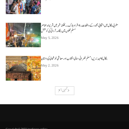
مغربی بنگال میں انتخابی تشدد کے واقعات۔4افراد ہلاک۔۔کلکتہ شہر میں شرپسندعناصر
مسلم محلوں میں ہنگامہ آرائی کی کوشش
May 5, 2026
بنگال کا عہدِ زریں: مسلم حکمرانی، سماجی انقلاب اور معاشی خوشحالی کی داستان
May 2, 2026
تحميل أكثر
Copyright © 2023 insaf news online