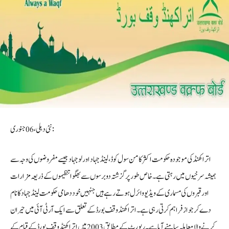
نئی دہلی ،06جنوری :
اتراکھنڈ کی موجودہ حکومت اکثر کامن سول کوڈ ،لینڈ جہاد اور لو جہاد جیسے مفروضوں کی وجہ سے
ہمیشہ سرخیوں میں رہتی ہے ۔خاص طور پر گزشتہ دو برسوں سے بھگوا تنظیموں کے ذریعہ مزارات
اور قبروں کی مسماری کے ویڈیو وائرل ہوتے رہے ہیں جنہیں خود دھامی حکومت لینڈ جہاد کا نام
دے کر جواز فراہم کرتی رہی ہے ۔اترا کھنڈ وقف بورڈ کے تعلق سے ایک آر ٹی آئی میں حیران
کرنے والا معاملہ سامنے آیا ہے ۔رپورٹ کے مطابق 2003 میں اتراکھنڈ وقف بورڈ کے قیام کے