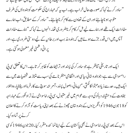
’’ساورکر نے کہا کہ صورتِ حال خراب ہے۔ اب یہ کہ مہاراج کی حکومت کو ہندوؤں کی طرف
متوجہ ہونا چاہئے اور ان کے تعاون سے کام کرنا چاہئے۔‘‘ ساورکر کے مطابق، اب ہمارے
مفادات ایک تھے اور ہمارے لیے مل کر کام کرنا ضروری تھا۔ انہوں نے کہا کہ “ہمارے مفادات
آپس میں اس قدر جڑے ہوئے ہیں کہ ہندو مذہب اور برطانیہ کے لیے دوستی ضروری ہے، اور
پرانی دشمنی غیر معمولی ہو گئی ہے۔
ایک اور تاریخی تناظر ہے جو ساورکر کی پسند اور ترجیحات کو ظاہر کرتا ہے۔ اس کا تعلق سی پی
رامسوامی سے ہے، جو ہندوستانی سیاسی اور انتظامی منظر نامے کی سب سے متنازعہ شخصیات میں سے
ایک ہیں۔ حد سے زیادہ مہتواکانکشی، من مانی، اصول پسند، آمرانہ سوچ سے کارفرما اور پنناپارہ وائلار
بغاوت کے وحشیانہ دبائو کی وجہ سے عوام میں غیر مقبول، سی پی راماسوامی نے تراونکور کے مہاراجہ
کو 18 جون 1946 کو انگریزوں کے ہندوستان چھوڑنے کے بعد اپنی ریاست کو آزاد کرنے کا اعلان
کرنے پر آمادہ کیا۔
اس کے بعد سی پی راما سوامی نے بھی پاکستان کے لیے اپنا نمائندہ مقرر کیا۔ 20 جون 1946 کو سی