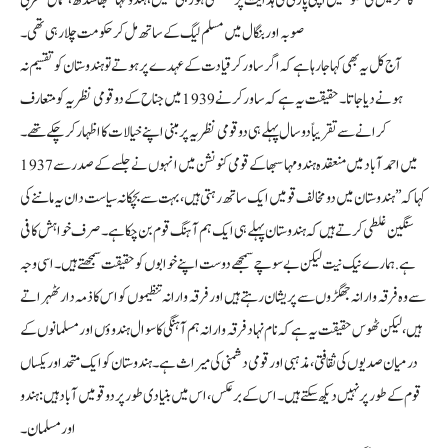
صوبہ اور بنگال میں مسلم لیگ کے ساتھ مل کر حکومت چلا رہی تھی۔
آج کل یہ بھی کہا جا رہا ہے کہ اگر ساورکر قیادت کے عہدے پر ہوتے تو ہندوستان کو تقسیم نہ
ہونے دیا جاتا۔ حقیقت یہ ہے کہ ساورکر نے 1939 میں جناح کے دو قومی نظریہ کو متعارف
کرانے سے تقریباً دو سال پہلے ہی دوقومی نظریہ پرمبنی اپنے خیالات کا اظہار کرچکے تھے۔
1937 میں احمد آباد میں منعقدہ ہندو مہاسبھا کے قومی کنونشن میں انہوں نےجلسے کےصدرسے
کہاکہ ’’ہندوستان میں دو مخالف قومیں ایک ساتھ رہتی ہیں، بہت سے بچکانہ سیاست دان یہ ماننے کی
سنگین غلطی کرتے ہیں کہ ہندوستان پہلے ہی ایک ہم آہنگ قوم بن چکا ہے۔ صرف خواہش کافی
ہے. ہمارے نیک نیت لیکن بے سوچے سمجھے دوست اپنے خوابوں کو حقیقت سمجھتے ہیں۔ اسی وجہ
سے وہ فرقہ وارانہ جھگڑوں سے پریشان رہتے ہیں اور فرقہ وارانہ تنظیموں کو اس کا ذمہ دار ٹھہراتے
ہیں، لیکن ٹھوس حقیقت یہ ہے کہ نام نہاد فرقہ وارانہ ہم آہنگی کا سوال ہندوؤں اور مسلمانوں کے
درمیان صدیوں کی ثقافتی، مذہبی اور قومی دشمنی کی میراث ہے۔ ہندوستان کو ایک متحد اور یکساں
قوم کے طور پر نہیں دیکھ سکتے ہیں ۔اس کے برعکس، اس میں بنیادی طور پر دو قومیں آباد ہیں: ہندو
اور مسلمان۔