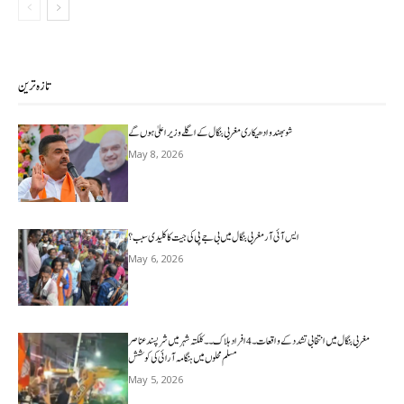
تازہ ترین
شوبھندو ادھیکاری مغربی بنگال کے اگلے وزیر اعلیٰ ہوں گے
May 8, 2026
ایس آئی آر مغربی بنگال میں بی جے پی کی جیت کا کلیدی سبب؟
May 6, 2026
مغربی بنگال میں انتخابی تشدد کے واقعات۔4افراد ہلاک۔۔کلکتہ شہر میں شرپسندعناصر
مسلم محلوں میں ہنگامہ آرائی کی کوشش
May 5, 2026