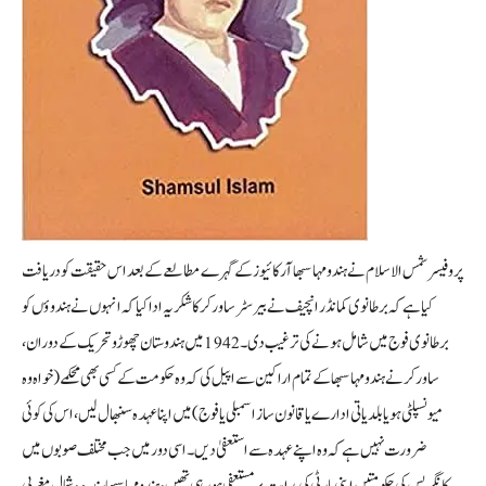
پروفیسر شمس الاسلام نے ہندو مہاسبھا آرکائیوز کے گہرے مطالعے کے بعد اس حقیقت کو دریافت
کیا ہے کہ برطانوی کمانڈر انچیف نے بیرسٹر ساورکر کا شکریہ ادا کیا کہ انہوں نے ہندوؤں کو
برطانوی فوج میں شامل ہونے کی ترغیب دی۔ 1942 میں ہندوستان چھوڑو تحریک کے دوران،
ساورکر نے ہندو مہاسبھا کے تمام اراکین سے اپیل کی کہ وہ حکومت کے کسی بھی محکمے (خواہ وہ
میونسپلٹی ہو یا بلدیاتی ادارے یا قانون ساز اسمبلی یا فوج) میں اپنا عہدہ سنبھال لیں، اس کی کوئی
ضرورت نہیں ہے کہ وہ اپنے عہدہ سے استعفیٰ دیں۔اسی دور میں جب مختلف صوبوں میں
کانگریس کی حکومتیں اپنی پارٹی کی ہدایت پر مستعفی ہو رہی تھیں، ہندو مہاسبھا سندھ، شمال مغربی