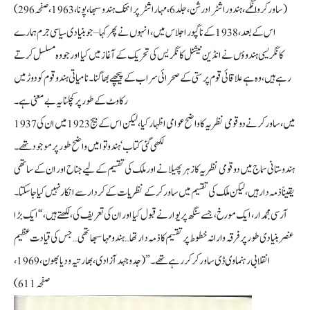
(ساورکر وانگمے، ہندو راشٹرا درشن، جلد 6، مہاراشٹر پرانتک ہندو سبھا، پونا، 1963، صفحہ 296)
اس کے بعد، 1938 کے ناگپور اجلاس میں، انہوں نے پھر کہا – جو بنیادی سیاسی جرم ہمارے
کانگریسی ہندوؤں نے انڈین نیشنل کانگریس کی تحریک کے آغاز میں کیا اور جو وہ مسلسل کرتے
رہے ہیں، وہ ہے علاقائی قوم پرستی کے صحرائی سراب کے پیچھے بھاگنا۔ نامیاتی ہندو قوم کو دوڑ میں
رکاوٹ کے طور پر کچلنا یہ بے معنی ہے۔
1937 میں، ساورکر نے دو قومی نظریہ کا واضح عوامی اظہار کیا، لیکن اس کے بیج 1923 میں ان کی
لکھی گئی کتاب ‘ہندوتوا میں واضح طور پر موجود تھے۔
ہندوستانی سماج میں دو قومی نظریہ کا زہر پھیلانے اور ملک کی تقسیم کے لیے جناح اور ان کے ساتھی
یقیناً ذمہ دار ہیں، لیکن ملک کی تقسیم میں ساورکر کے نظریات کے کردار سے انکار نہیں کیا جا سکتا۔
آر سی مجمدار، ایک مورخ، جسے سنگھ پریوار نے قبول کیا اور ان کی تعریف کی، لکھتے ہیں، “ایک بڑا
عنصر بنیادی طور پر فرقہ وارانہ خطوط پر تقسیم کا ذمہ دار تھا… ہندو مہاسبھا تھی… جس کی قیادت عظیم
انقلابی رہنما وی ڈی ساورکر کر رہے تھے۔” (جدوجہد آزادی، بھارتیہ ودیا بھون، 1969،
صفحہ 611)