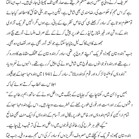
تعریف کرنے والی پوسٹس بہت منظم طریقے سے صارفین تک پھیلائی جا رہی ہیں۔ اب ایسا لگتا
ہے کہ اس مہم کو حکومت کی رضامندی بھی شامل ہے، لیکن جب تاریخی حقائق کا مطالعہ کیا جائے
تو معلوم ہوتا ہے کہ ساورکر بھلے ہی کسی خاص نظریے کےبانی رہے ہوں مگر انہیں تحریک آزادی
ہند کے روشن اور غیر متنازع لیڈر کے طور پر پیش کرنے کےلئے صرف افسانے، آدھے سچ اور
جھوٹ کا ایسا کاک ٹیل بنایا جا سکتا ہے جو نشہ آور بھی ہے اور نقصان دہ بھی۔
جب ’’ہندوستان چھوڑو تحریک‘‘ اپنے عروج پر تھی، ساورکر ہندوستان کے مختلف مقامات کا دورہ کر
رہے تھے اور ہندو نوجوانوں سے فوج میں شامل ہونے کی اپیل کر رہے تھے۔ انہوں نے نعرہ دیا،
’’ہندوؤں کو ملٹیٹائز کرو اور قوم کو ہندو بنانا‘‘۔ ساورکر نے 1941 میں ہندو مہاسبھا کے بھاگلپور
اجلاس سے خطاب کرتے ہوئے کہاکہ
’’ہمیں یہ ذہن میں رکھنا چاہیے کہ جاپان کے جنگ میں داخل ہونے کے ساتھ، ہم برطانیہ کے
دشمنوں کے براہ راست اور فوری طور پر حملے کے خطرے سے دوچار ہیں۔ اس لیے ہندو مہاسبھا کے
تمام اراکین کو تمام ہندوؤں اور خاص طور پر بنگال اور آسام کے ہندوؤں کو ایک منٹ بھی ضائع
کیے بغیر ہر طرح کی برطانوی فوجوں میں داخل ہونے کی ترغیب دینی چاہیے۔‘‘
ہندوستان چھوڑو تحریک کو کچلنے میں مصروف انگریزوں کو ساورکر کی اس مہم سے مدد ملی۔ جب نیتا