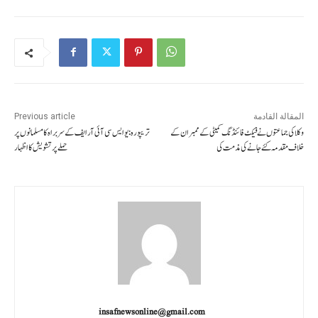
المقالة القادمة
Previous article
وکلا کی جماعتوں نے فیکٹ فائنڈنگ کمیٹی کے ممبران کے
تریپورہ: یو ایس سی آئی آر ایف کے سربراہ کامسلمانوں پر
خلاف مقدمہ کئے جانے کی مذمت کی
حملے پر تشویش کا اظہار
insafnewsonline@gmail.com