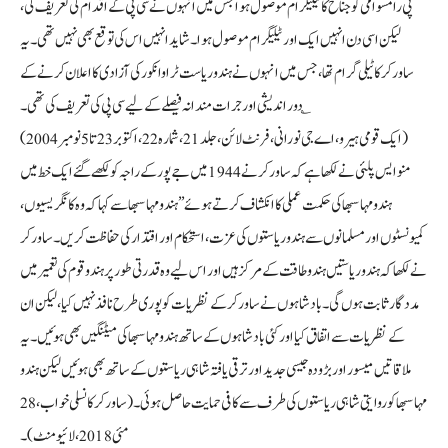
پی رامسوامی کو جناح کا ٹیلیگرام موصول ہوا جس میں انہوں نے سی پی کے اقدام کی تعریف کی،
لیکن اسی دن انہیں ایک اور ٹیلیگرام موصول ہوا۔ شاید انہیں اس کی توقع بھی نہیں تھی۔ یہ
ساورکر کا ٹیلی گرام تھا، جس میں انہوں نے ہندو ریاست ٹراوانکور کی آزادی کا اعلان کرنے کے
دور اندیشی اور جرات مندانہ فیصلے کے لیے سی پی کی تعریف کی تھی۔ ؎
(ایک قومی ہیرو، اے جی نورانی، فرنٹ لائن، جلد 21، شمارہ 22، اکتوبر 23 تا 5 نومبر 2004)
منو ایس پلئی نے لکھا ہے کہ ساورکر نے 1944 میں جے پور کے راجہ کو لکھے گئے ایک خط میں
ہندو مہاسبھا کی حکمت عملی کا انکشاف کرتے ہوئے ’’ ہندو مہاسبھا سے کہا کہ وہ کانگریسیوں،
کمیونسٹوں اور مسلمانوں سے ہندو ریاستوں کی عزت، استحکام اور اقتدار کی حفاظت کریں۔ ساورکر
نے لکھا کہ ہندو ریاستیں ہندو طاقت کے مرکز ہیں اور اس لیے وہ قدرتی طور پر ہندو قوم کی تعمیر میں
مددگار ثابت ہوں گی۔ بادشاہوں نے ساورکر کے نظریات کو پوری طرح نافذ نہیں کیا، لیکن ان
کے نظریات سے اتفاق کیا اور کئی بادشاہوں کے ساتھ ہندو مہاسبھا کی میٹنگیں بھی ہوئیں۔ یہ
ملاقاتیں میسور اور بڑودہ جیسی جدید اور ترقی یافتہ شاہی ریاستوں کے ساتھ بھی ہوئیں لیکن ہندو
مہاسبھا کو روایتی شاہی ریاستوں کی طرف سے کافی حمایت حاصل ہوئی۔ (ساورکر کا نسلی خواب، 28
مئی 2018، لائیو منٹ)۔