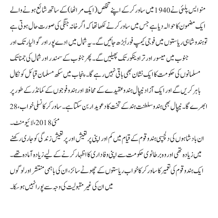
منو ایس پلئی نے 1940 میں ساورکر کے اپنے تخلص (ایک مراٹھا) کے ساتھ شائع ہونے والے
ایک مضمون کا حوالہ دیا ہے جس میں ساورکر نے لکھا تھا کہ اگر خانہ جنگی کی صورت حال ہوتی ہے
تو ہندو شاہی ریاستوں میں فوجی کیمپ فوراً بڑھ جائیں گے۔ یہ شمال میں ادے پور اور گوالیار تک اور
جنوب میں میسور اور تراوینکور تک پھیلیں گے۔ پھر جنوب کے سمندر اور شمال کی جمنا تک
مسلمانوں کی حکومت کا ایک نشان بھی باقی نہیں رہے گا۔ پنجاب میں سکھ مسلمان قبائل کو نکال
باہر کریں گے اور ایک آزاد نیپال ہندو عقیدے کے محافظ اور ہندو فوجوں کے کمانڈر کے طور پر
ابھرے گا۔ نیپال بھی ہندو سلطنت ہند کے تخت کا دعویدار بن سکتا ہے۔ ساورکر کا نسلی خواب، 28
مئی 2018، لائیو منٹ۔
ان بادشاہوں کی دلچسپی ہندو قوم کے قیام میں کم اور اپنی پرتعیش اور پرتعیش زندگی کو جاری رکھنے
میں زیادہ تھی اور وہ برطانوی حکومت سے اپنی وفاداری کا اظہار کرنے کے لیے زیادہ آمادہ تھے۔
ایک ہندو قوم کی تعمیر کا ساورکر کا خواب ریاستوں کے چھوٹے سائز، ان کی باہمی منتشر اور لوگوں
میں ان کی غیر مقبولیت کی وجہ سے پورا نہیں ہو سکا۔