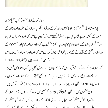
امبیڈکر نے اپنی مشہور کتاب’’ ‘پاکستان
یا ہندوستان کی تقسیم‘‘ (1946) میں ساورکر کے دو قومی نظریہ اور ان کے متحدہ ہندوستان کے
تصور کے بھیس کو بے نقاب کیا ہے۔ امبیڈکر لکھتے ہیں،کہ ’’وہ چاہتے ہیں کہ ہندو قوم غالب قوم ہو
اور مسلم قوم اس کے ماتحت خادم قوم ہو۔ یہ سمجھنا مشکل ہے کہ ساورکر ہندو قوم اور مسلم قوم کے
درمیان دشمنی کے بیج بونے کے بعد یہ خواہش کیوں کر رہے ہیں کہ ہندو اور مسلمان ایک ملک میں
ایک آئین کے تحت رہیں۔ (صفحہ 133-134)
15 اگست 1943 کو ساورکر نے ناگپور میں کہا، ’’مجھے جناح کے دو قومی نظریہ پر کوئی اعتراض نہیں
ہے۔ ہم ہندو اپنی ذات میں ایک قوم ہیں اور یہ ایک تاریخی حقیقت ہے کہ ہندو اور مسلمان دو
مختلف قومیں ہیں۔ (The Week, A Lamb Lionized, 24 جنوری 2016 از نرنجن
ٹکلے)۔ اسی مضمون میں، نرنجن نے 9 اکتوبر 1939 کو ممبئی میں ساورکر اور اس وقت کے
وائسرائے لِن لِتھگو کے درمیان ہونے والی ملاقات کا حوالہ دیا، جس کے بعد لِن لِتھگو نے
سیکرٹری آف اسٹیٹ فار انڈیا لارڈ زیٹ لینڈ کو ایک رپورٹ بھیجی، جس میں لکھا گیاہے کہ