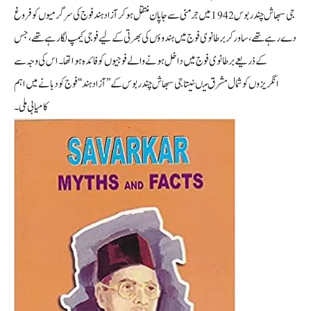
جی سبھاش چندر بوس 1942 میں جرمنی سے جاپان منتقل ہو کر آزاد ہند فوج کی سرگرمیوں کو فروغ
دے رہے تھے، ساورکر برطانوی فوج میں ہندوؤں کی بھرتی کے لیے فوجی کیمپ لگا رہے تھے، جس
کے ذریعے برطانوی فوج میں داخل ہونے والے فوجیوں کو فائدہ ہوا تھا۔اس کی وجہ سے
انگریزوں کو شمال مشرق میںنیتاجی سبھاش چندر بوس کے ’’آزاد ہند‘‘ فوج کو دبانے میں اہم
کامیابی ملی۔