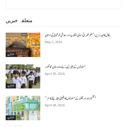
متعلقہ خبریں
بنگال کا عہدِ زریں: مسلم حکمرانی، سماجی انقلاب اور معاشی خوشحالی کی داستان
May 2, 2026
اہم خبریں
مسلمانوں کے بغیر ایک ‘نئے ہندوستان’ کا تصور
April 30, 2026
اہم خبریں
’’تقسیم ہند اور کلکتہ کے مسلمانوں کا اقلیتی طبقہ بننے کا سفر‘‘
April 28, 2026
اہم خبریں