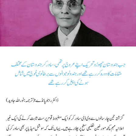
جب ہندوستان چھوڑو تحریک اپنے عروج پر تھی، ساورکر ہندوستان کے مختلف
مقامات کا دورہ کر رہے تھے اور ہندو نوجوانوں سے برطانوی فوج میں شامل
ہونے کی اپیل کر رہے تھے
ڈاکٹر راجو پانڈے:(ترجمہ :نوراللہ جاوید)
گزشتہ تین چار سالوں سے وی ڈی ساورکر کو ایک مضبوط قوم پرست ثابت کرنے کی ایک غیر
اعلانیہ مہم کچھ مورخین تعلیمی سطح پر چلا رہے ہیں۔ یہاں تک کہ سوشل میڈیا پر بھی ساورکر کی