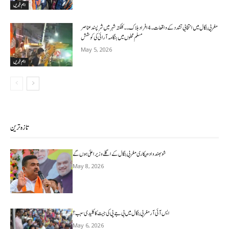
اہم خبریں
مغربی بنگال میں انتخابی تشدد کے واقعات۔4افراد ہلاک۔۔کلکتہ شہر میں شرپسندعناصر
مسلم محلوں میں ہنگامہ آرائی کی کوشش
May 5, 2026
اہم خبریں
تازہ ترین
شوبھندو ادھیکاری مغربی بنگال کے اگلے وزیر اعلیٰ ہوں گے
May 8, 2026
ایس آئی آر مغربی بنگال میں بی جے پی کی جیت کا کلیدی سبب؟
May 6, 2026