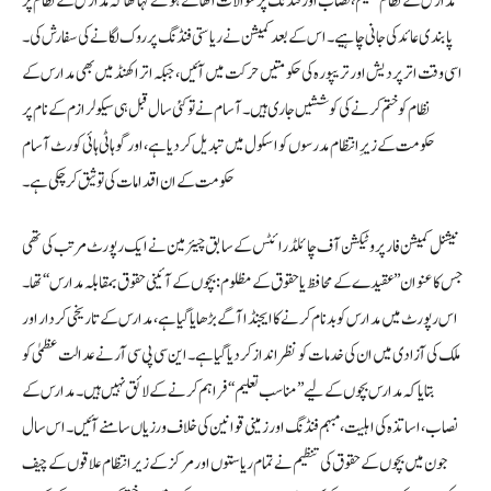
مدارس کے نظام تعلیم، نصاب اور فنڈنگ پر سوالات اٹھاتے ہوئے کہا تھا کہ مدارس کے نظام پر
پابندی عائد کی جانی چاہیے۔ اس کے بعد کمیشن نے ریاستی فنڈنگ پر روک لگانے کی سفارش کی۔
اسی وقت اتر پردیش اور تریپورہ کی حکومتیں حرکت میں آئیں، جبکہ اتراکھنڈ میں بھی مدارس کے
نظام کو ختم کرنے کی کوششیں جاری ہیں۔ آسام نے تو کئی سال قبل ہی سیکولرازم کے نام پر
حکومت کے زیرِ انتظام مدرسوں کو اسکول میں تبدیل کر دیا ہے، اور گوہاٹی ہائی کورٹ آسام
حکومت کے ان اقدامات کی توثیق کر چکی ہے۔
نیشنل کمیشن فار پروٹیکشن آف چائلڈ رائٹس کے سابق چیئرمین نے ایک رپورٹ مرتب کی تھی
جس کا عنوان ’’عقیدے کے محافظ یا حقوق کے مظلوم: بچوں کے آئینی حقوق بمقابلہ مدارس‘‘ تھا۔
اس رپورٹ میں مدارس کو بدنام کرنے کا ایجنڈا آگے بڑھایا گیا ہے، مدارس کے تاریخی کردار اور
ملک کی آزادی میں ان کی خدمات کو نظرانداز کر دیا گیا ہے۔ این سی پی سی آر نے عدالت عظمیٰ کو
بتایا کہ مدارس بچوں کے لیے ’’مناسب تعلیم‘‘ فراہم کرنے کے لائق نہیں ہیں۔ مدارس کے
نصاب، اساتذہ کی اہلیت، مبہم فنڈنگ اور زمینی قوانین کی خلاف ورزیاں سامنے آئیں۔ اس سال
جون میں بچوں کے حقوق کی تنظیم نے تمام ریاستوں اور مرکز کے زیر انتظام علاقوں کے چیف