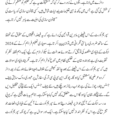
دائرے میں لانا ہے۔ ججوں نے زور دے کر کہا کہ “حقیقت یہ ہے کہ تعلیم کو منظم کرنے کی
کوشش کی گئی ہے جس میں کچھ مذہبی تعلیمات یا ہدایات شامل ہیں، کسی قانون سازی کو ریاست کی
قانون سازی کی اہلیت سے باہر نہیں کرتا ہے۔”
سپریم کورٹ کے اس فیصلے پر ماہرین قوانین کی رائے ہے کہ یہ فیصلہ اقلیتوں کے حقوق کے تحفظ
کے ساتھ ضروری ریاستی نگرانی میں توازن پیدا کرتا ہے۔ معیاری تعلیم فراہم کرنے کے 2024
ایکٹ کے بنیادی مقصد کی توثیق کرتے ہوئے عدالت نے سیکولرازم کے لیے ایک اہم نقطہ نظر کو
تقویت دی ہے جو ہندوستان کے تعلیمی نظام میں تنوع کو فراہم کرتا ہے۔ مگر چند بنیادی سوالات
ہیں کہ سپریم کورٹ کے اس فیصلے کے بعد چائلڈ کمیشن کے خلاف جمعیۃ علمائے ہند کے ذریعہ دائر
کردہ عرضی کا مستقبل کیا ہوگا۔ چونکہ این سی پی سی آر کی سفارش پر عبوری روک سابق چیف
جسٹس چندر چوڑ نے کی ہے جو اب ریٹائر ہو چکے ہیں، نئے چیف جسٹس ایک نئے بنچ کی تشکیل دیں
گے۔ نئے بنچ کا رجحان کیا ہوگا اس سے متعلق کچھ نہیں کہا جا سکتا ہے۔ تاہم یہ بات یقینی ہے کہ یو پی
مدرسہ ایکٹ کے آئینی جواز پر فیصلہ دیتے ہوئے سپریم کورٹ نے آئین کے بنیادی دفعات جو
تشریح کی ہے اس کو نظر انداز نہیں کیا جا سکتا ہے۔ ایک اور سوال یہ ہے کہ چونکہ سپریم کورٹ