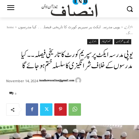
یوپی مدرسہ ایکٹ پر سپریم کورٹ کا تاریخی فیصلہ۔۔ کیا مدرسوں
اہم خبریں
home
کے...
مجھے ہے حکم آذاں
خصوصی کالم
اہم خبریں
یوپی مدرسہ ایکٹ پر سپریم کورٹ کا تاریخی فیصلہ۔۔ کیا
مدرسوں کے خلاف شرانگیزی کا سلسلہ ختم ہوجائے گا
insafnewsonline@gmail.com
November 14, 2024
0