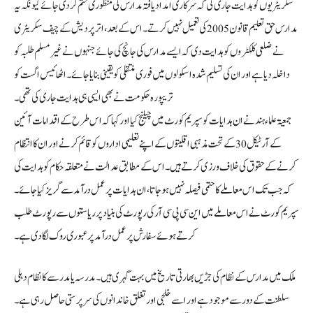
سکریٹریوں کو ہدایت جاری کی کہ سرکاری امداد یافتہ مدارس کی منظوری ختم کر دی جائے کیونکہ یہ
مدارس حق تعلیم قانون 2005 کی تعمیل نہیں کرتے۔ اس کے بعد، اتر پردیش کے چیف سکریٹری
نے ضلعی کلکٹروں کو ہدایت دی کہ ایسے مدارس کی جانچ کی جائے جنہوں نے غیر مسلم طلبہ کو
داخلہ دیا ہے اور ان کی تسلیم شدہ اسکولوں میں فوری منتقلی کو یقینی بنایا جائے۔ اٹھائیسں اگست کو
تریپورہ حکومت نے بھی ایسی ہی ہدایت جاری کی تھی۔
جمعیۃ علماء ہند نے ان ہدایات کو سپریم کورٹ میں چیلنج کیا اور کہا کہ اس طرح کے اقدامات آئین
کے آرٹیکل 30 کے تحت مذہبی اقلیتوں کے اپنے تعلیمی اداروں کو قائم کرنے اور ان کا انتظام
کرنے کے حقوق کی خلاف ورزی کرتے ہیں۔ اس کے مطابق عدالت نے متعلقہ حکام کو ہدایت کی
کہ جب تک اس معاملے کا حتمی فیصلہ نہیں ہو جاتا، ان ہدایات پر عمل درآمد سے گریز کیا جائے۔
سپریم کورٹ نے اس معاملے میں این سی پی سی آر کی رپورٹ کی بنیاد پر ریاستوں سے رپورٹ طلب
کرتے ہوئے سفارش پر عمل درآمد پر عبوری روک لگا دی ہے۔
ملک میں مدارس کے نظام کی جڑیں بھارتی تاریخ میں بہت گہری ہیں۔ مدرسہ یا مدرسے کا نظام دہلی
سلطنت کے دور سے موجود ہے اور اسے خلجی اور تغلق خاندانوں کی سرپرستی حاصل رہی ہے۔