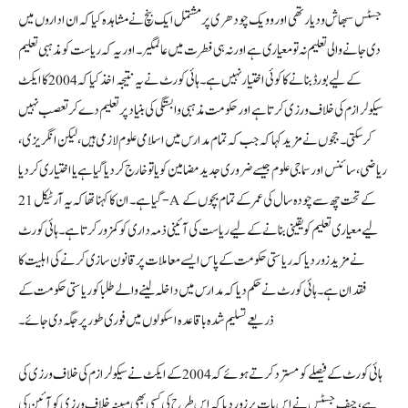
جسٹس سبھاش ودیارتھی اور وویک چودھری پر مشتمل ایک بنچ نے مشاہدہ کیا کہ ان اداروں میں
دی جانے والی تعلیم نہ تو معیاری ہے اور نہ ہی فطرت میں عالمگیر۔ اور یہ کہ ریاست کو مذہبی تعلیم
کے لیے بورڈ بنانے کا کوئی اختیار نہیں ہے۔ ہائی کورٹ نے یہ نتیجہ اخذ کیا کہ 2004 کا ایکٹ
سیکولرازم کی خلاف ورزی کرتا ہے اور حکومت مذہبی وابستگی کی بنیاد پر تعلیم دے کر تعصب نہیں
کر سکتی۔ ججوں نے مزید کہا کہ جب کہ تمام مدارس میں اسلامی علوم لازمی ہیں، لیکن انگریزی،
ریاضی، سائنس اور سماجی علوم جیسے ضروری جدید مضامین کو یا تو خارج کر دیا گیا ہے یا اختیاری کر دیا
گیا ہے۔ ان کا کہنا تھا کہ یہ آرٹیکل 21-A کے تحت چھ سے چودہ سال کی عمر کے تمام بچوں کے
لیے معیاری تعلیم کو یقینی بنانے کے لیے ریاست کی آئینی ذمہ داری کو کمزور کرتا ہے۔ ہائی کورٹ
نے مزید زور دیا کہ ریاستی حکومت کے پاس ایسے معاملات پر قانون سازی کرنے کی اہلیت کا
فقدان ہے۔ ہائی کورٹ نے حکم دیا کہ مدارس میں داخلہ لینے والے طلبا کو ریاستی حکومت کے
ذریعے تسلیم شدہ باقاعدہ اسکولوں میں فوری طور پر جگہ دی جائے۔
ہائی کورٹ کے فیصلے کو مسترد کرتے ہوئے کہ 2004 کے ایکٹ نے سیکولرازم کی خلاف ورزی کی
ہے، چیف جسٹس نے اس بات پر زور دیا کہ اس طرح کی کسی بھی مبینہ خلاف ورزی کو آئین کی