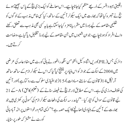
اقلیتی بہبود افسر کے ذریعے منظم کیا جانا چاہیے۔ اس معاملے کو ایک بڑی بنچ کے پاس بھیجتے ہوئے
جج نے تبصرہ کیا تھا کہ بھارت میں ایک سیکولر آئین کے ساتھ، کیا کسی خاص مذہب کے لوگوں کو
تعلیمی مقاصد کے لیے بورڈ میں مقرر یا نامزد کیا جا سکتا ہے یا یہ کسی بھی مذہب سے تعلق رکھنے
والے افراد کو ہونا چاہیے، جو ان شعبوں میں جن مقاصد کے لیے بورڈ تشکیل دیا گیا ہے، وضاحت
کرتے ہیں۔
دریں اثنا، وکیل انشومن سنگھ راٹھور نے ہائی کورٹ میں مفاد عامہ کی عرضی (PIL) دائر کی جس
میں 2004 کے ایکٹ کے جواز کو اس بنیاد پر چیلنج کیا گیا کہ اس نے سیکولرازم کے ساتھ ساتھ
آرٹیکل 14 (قانون کے سامنے مساوات)، 15 (جو امتیازی سلوک سے روکتا ہے) اور آئین
کے 21-A (تعلیم کا حق) کی خلاف ورزی کی ہے۔ اس کے مطابق لارجر بنچ نے فیصلہ سنانے کے
لیے قانون کے سوال کو تیار کیا – “کیا مدرسہ ایکٹ کی دفعات سیکولرازم کی کسوٹی پر کھڑی ہیں جو
بھارت کے آئین کے بنیادی ڈھانچے کا ایک حصہ ہے؟” ایسی تمام درخواستوں پر الٰہ آباد ہائی
کورٹ نے مشترکہ طور پر سنایا۔