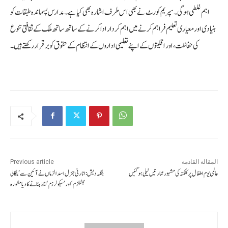
اہم غلطی ہوگی۔ سپریم کورٹ نے بھی اس طرف اشارہ بھی کیا ہے۔ مدارس پسماندہ طبقات کو
بنیادی اور معیاری تعلیم فراہم کرنے میں اہم کردار ادا کرنے کے ساتھ ساتھ ملک کے ثقافتی تنوع
کی حفاظت، اور اقلیتوں کے اپنے تعلیمی اداروں کے انتظام کے حقوق کو برقرار رکھتے ہیں۔
المقالة القادمة
Previous article
عالمی یوم اطفال پر کلکتہ کی مشہور عمارتیں نیلی ہو گئیں
بنگلہ دیش: اٹارنی جنرل اسدالزماں نے آئین سے ’بنگالی
نیشنلزم‘ اور ’سیکولرزم‘ لفظ ہٹانے کا دیا مشورہ