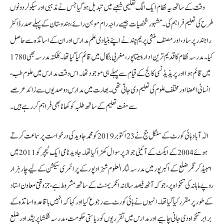
وقت کے ساتھ یہ نظام ایک الگ تعلیمی شعبے میں تبدیل ہو گیا جس نے مذہبی اور سیکولر دونوں
طرح کی تعلیم فراہم کی۔ مشہور شخصیات جیسے راجہ رام موہن رائے، ہندوستان کے پہلے صدر ڈاکٹر
راجندر پرساد، اور مصنف منشی پریم چند نے اپنے بنیادی علم مدارس اور ان کے اساتذہ سے حاصل
کیا۔ مدرسہ نظام کا قدیم ترین ادارہ سیتا پور، مغربی بنگال میں قائم کیا گیا تھا۔ کلکتہ مدرسہ بھی 1780
میں قائم ہوا اور پریذیڈنسی کالج کے قیام سے پہلے ہی موجود تھا۔ اس وقت مدارس میں علوم طب،
انسانی اعضا اور مختلف علوم کی تعلیم دی جاتی تھی۔ بھارت میں مدارس دو صدیوں سے زائد عرصے
سے مفت تعلیم کے ساتھ طلبہ کو کھانا بھی فراہم کر رہے ہیں۔
الٰہ آباد ہائی کورٹ کے سنگل جج نے 23 اکتوبر 2019 کو محمد جاوید کی درخواست پر سماعت کرتے
ہوئے 2004 کے ایکٹ کے آئینی جواز پر سوال کھڑا کیا تھا۔ جاوید نامی ایک ٹیچر کو 2011 میں
امبیڈکر نگر ضلع کے اکبر پور میں مدرسہ نثار العلوم شہزاد پور کے پرائمری سیکشن کے لیے چار ہزار
روپے ماہانہ کی تنخواہ پر، جو کہ آٹھ فیصد سالانہ انکریمنٹ کے ساتھ مشروط ہے، جز وقتی معاون استاد
کے طور پر مقرر کیا گیا تھا۔ انہوں نے ہائی کورٹ سے رجوع کیا اور کہا کہ انہیں باقاعدہ اساتذہ کے
برابر تنخواہ دی جانی چاہیے اور مدارس میں تقرریوں کو ریاستی حکومت، مدرسہ شکشا پریشد اور ضلع