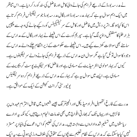
نے مدرسہ بورڈ کے ذریعے فراہم کی جانے والی کامل اور فاضل کی سند کو رد کر دیا ہے۔ اس تناظر
میں ایک اہم سوال یہ ہے کہ بہار مدرسہ بورڈ اور بنگال مدرسہ بورڈ جو سرٹیفکیٹس فراہم کرتا ہے
اس کا کیا ہوگا۔ اترپردیش میں فاضل اور کامل کے سرٹیفیکیٹس کو رد کیے جانے کی وجہ سے پچیس
ہزار طلبا کا مستقبل داؤ پر لگ گیا ہے۔ سپریم کورٹ کے اس فیصلے نے بہار اور بنگال کے مدارس کے
سامنے بھی سوالات کھڑے کیے ہیں۔ اس فیصلے سے حکومت کے زیر انتظام چلنے والے مدارس کے
وجود کا سوال تو ٹل گیا ہے مگر سوال ان مدارس کے ذریعے فراہم کی جانے والے سرٹیفکیٹوں ہے۔
کیوں کہ بہار مولوی انٹرمیڈیٹ کے مساوی ہے اور فاضل کا سرٹیفکیٹ پوسٹ گریجویٹ کے
مساوی ہے۔ ایسے میں سوال یہ ہے کہ بہار کے مدارس کے ذریعے فراہم کردہ سرٹیفکیٹس
یونیورسٹی گرانٹ کمیشن کے ایک کے موافق ہے۔
مدرسے کے فارغ التحصیل افراد میڈیکل اور انجینئرنگ جیسے شعبوں میں قابل احترام عہدوں پر
فائز ہیں، اور یہاں تک کہ بھارتی افواج میں بھی خدمات انجام دیتے ہیں، کیونکہ یہ ادارے
ریاستوں میں تسلیم شدہ اداروں سے وابستہ ہیں۔ مدارس کی تعلیم کو اس دعوے کی بنیاد پر مسترد
نہیں کیا جا سکتا ہے کہ مدارس کے نظام تعلیم سے بچوں کے حقوق کی خلاف ورزی ہوتی ہے، یہ ایک