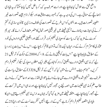
واضح شق سے تلاش کیا جانا چاہیے اور اسے صرف یہ کہہ کر باطل نہیں کیا جا سکتا کہ یہ بنیادی
ڈھانچے کے منافی ہے۔ اس کی وجہ یہ ہے کہ جمہوریت، وفاقیت اور سیکولرازم جیسے تصورات غیر
متعینہ تصورات ہیں۔ عدالتوں کو اس طرح کے تصورات کی خلاف ورزی پر قانون سازی کو ختم
کرنے کی اجازت دینا ہمارے آئینی فیصلے میں غیر یقینی صورتحال کا عنصر متعارف کرائے گا۔ سپریم
کورٹ نے مزید کہا کہ ریاست کو معیاری تعلیم کو برقرار رکھنے اور اقلیتی تعلیمی اداروں کی خود
مختاری کا احترام کرنے کے درمیان ایک نازک توازن قائم کرنا چاہیے۔ اس نے اس بات پر زور دیا
کہ 2004 کے ایکٹ کو آرٹیکل 21-A کے مطابق بنایا جانا چاہیے “اس بات کو یقینی بنانے کے
لیے کہ مذہبی اقلیتی ادارے اقلیتی کردار کو تباہ کیے بغیر ایک مطلوبہ معیار کی سیکولر تعلیم فراہم
کریں۔” تاہم، چیف جسٹس نے متنبہ کیا کہ آئین کے آرٹیکل 28(3) کے مطابق ریاست کی
طرف سے تسلیم شدہ اقلیتی ادارے میں جانے والے یا عوامی فنڈز سے امداد حاصل کرنے والے
طالب علم کو مذہبی تعلیمات میں حصہ لینے پر مجبور نہیں کیا جانا چاہیے اور نہ ہی اس میں شرکت کے
لیے مجبور کیا جانا چاہیے۔ متفقہ فیصلے میں مزید کہا گیا کہ جہاں مدارس مذہبی تعلیم دیتے ہیں، ان کا
بنیادی مقصد تعلیم فراہم کرنا ہے جس کے ذریعے انہیں کنکریٹ لسٹ کے اندراج 25 کے