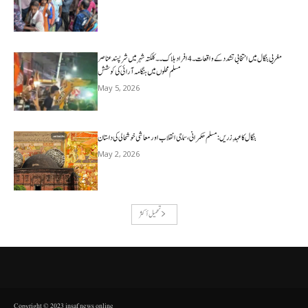
مغربی بنگال میں انتخابی تشدد کے واقعات۔4افراد ہلاک۔۔کلکتہ شہر میں شرپسندعناصر
مسلم محلوں میں ہنگامہ آرائی کی کوشش
May 5, 2026
بنگال کا عہدِ زریں: مسلم حکمرانی، سماجی انقلاب اور معاشی خوشحالی کی داستان
May 2, 2026
تحميل أكثر
Copyright © 2023 insaf news online