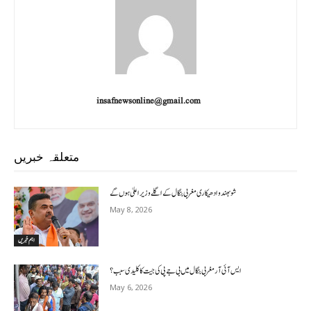
insafnewsonline@gmail.com
متعلقہ خبریں
شوبھندو ادھیکاری مغربی بنگال کے اگلے وزیر اعلیٰ ہوں گے
May 8, 2026
اہم خبریں
ایس آئی آر مغربی بنگال میں بی جے پی کی جیت کا کلیدی سبب؟
May 6, 2026