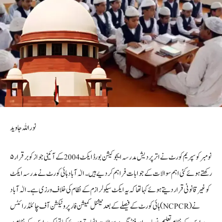
نوراللہ جاوید
۵ نومبر کو سپریم کورٹ نے اتر پردیش مدرسہ ایجوکیشن بورڈ ایکٹ 2004 کے آئینی جواز کو برقرار
رکھتے ہوئے کئی اہم سوالات کے جوابات فراہم کر دیے ہیں۔ الٰہ آباد ہائی کورٹ نے مدرسہ ایکٹ
کو غیر قانونی قرار دیتے ہوئے کہا تھا کہ یہ ایکٹ سیکولرازم کے نظام کی خلاف ورزی ہے۔ الٰہ آباد
ہائی کورٹ کے فیصلے کے بعد نیشنل کمیشن فار پروٹیکشن آف چائلڈ رائٹس (NCPCR) نے