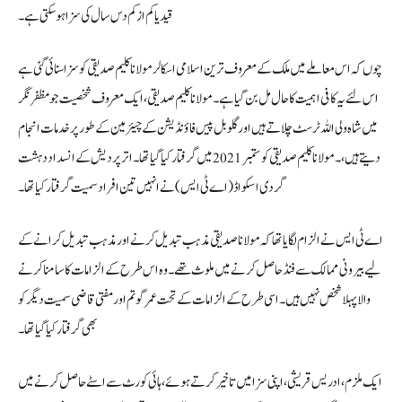
قید یا کم از کم دس سال کی سزا ہو سکتی ہے۔
چوں کہ اس معاملے میں ملک کے معروف ترین اسلامی اسکالر مولانا کلیم صدیقی کو سزا سنائی گئی ہے
اس لئے یہ کافی اہمیت کا حال مل بن گیا ہے۔مولانا کلیم صدیقی، ایک معروف شخصیت جو مظفر نگر
میں شاہ ولی اللہ ٹرسٹ چلاتے ہیں اور گلوبل پیس فاؤنڈیشن کے چیئرمین کے طور پر خدمات انجام
دیتے ہیں،۔ مولانا کلیم صدیقی کو ستمبر 2021 میں گرفتار کیا گیا تھا۔ اتر پردیش کے انسداد دہشت
گردی اسکواڈ (اے ٹی ایس) نے انہیں تین افراد سمیت گرفتار کیا تھا۔
اے ٹی ایس نے الزام لگایا تھا کہ مولانا صدیقی مذہب تبدیل کرنے اور مذہب تبدیل کرانے کے
لیے بیرونی ممالک سے فنڈ حاصل کرنے میں ملوث تھے۔ وہ اس طرح کے الزامات کا سامنا کرنے
والا پہلا شخص نہیں ہیں۔ اسی طرح کے الزامات کے تحت عمر گوتم اور مفتی قاضی سمیت دیگر کو
بھی گرفتار کیا گیا تھا۔
ایک ملزم،ادریس قریشی، اپنی سزا میں تاخیر کرتے ہوئے، ہائی کورٹ سے اسٹے حاصل کرنے میں