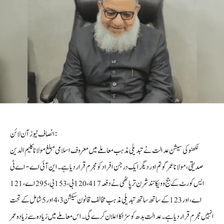
انصاف نیوز آن لائن :
لکھنوکی سیشن عدالت نے تبدیلی مذہب معاملے میں معروف اسلامی مبلغ مولانا کلیم الدین
صدیقی، مولانا عمر گوتم اور دیگر ایک درجن افراد کو مجرم قرار دیا ہے۔این آئی اے-اے ٹی
ایس کورٹ کے جج وویکانند شرن ترپاٹھی نے دفعہ 417، 120 بی، 153 بی، 295 اے، 121
اے، اور 123 کے ساتھ ساتھ تبدیلی مذہب مخالف قانون سیکشن 3، 4 اور 5 شامل کے تحت
انہیں مجرم قرار دیا ہے۔ عدالت بدھ کو سزا کا اعلان کرے گی۔ اس معاملے میں زیادہ سے زیادہ عمر