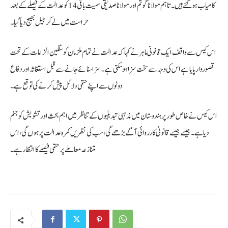
کامیاب ہوگئے ہیں۔ تاہم مولانا گوتم اور مولانا صدیقی سمیت باقی 14 کو عدالت کے فیصلے کے بعد
حراست میں لے کر جیل بھیج دیا گیا۔
اس کیس سے واقف ایک قانونی ماہر نے کہا کہ عدالت نے تمام ملزمان کو سنگین الزامات کے تحت
قصوروار پایا ہے اس کی وجہ سے سخت سزا ہو سکتی ہے۔ سزا سنائے جانے سے قبل استغاثہ اور دفاع
دونوں سے اپنے حتمی دلائل پیش کرنے کی توقع ہے۔
اس کیس نے خاص طور پر ہندوستان میں مذہبی تبدیلیوں کے تناظر میں اہم بحث اور تشویش کو جنم
دیا ہے۔ جیسے جیسے قانونی کارروائی آگے بڑھے گی، سب کی نظریں کمرہ عدالت پر ہوں گی، اس
متنازعہ معاملے پر حتمی فیصلے کا انتظار ہے۔