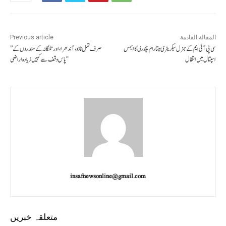
المقالة القادمة
Previous article
سی پی آئی ایم کے جنرل سیکریٹری سیتارام یچوری کا ایمس
”صرف تمل ناڈو،آندھرا،اور تلنگانہ کے مندروں کے
اسپتال میں انتقال
پاس وقف سے کہیں زیادہ اراضی“
insafnewsonline@gmail.com
متعلقہ خبریں