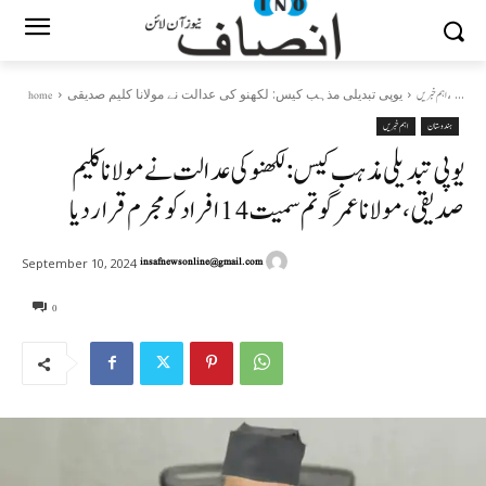
یوپی تبدیلی مذہب کیس: لکھنو کی عدالت نے مولانا کلیم صدیقی، ...
اہم خبریں
home
ہندوستان
اہم خبریں
یوپی تبدیلی مذہب کیس: لکھنو کی عدالت نے مولانا کلیم
صدیقی، مولانا عمر گوتم سمیت 14 افراد کو مجرم قرار دیا
insafnewsonline@gmail.com
September 10, 2024
0