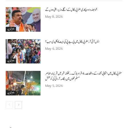
شوبھندو ادھیکاری مغربی بنگال کے اگلے وزیر اعلیٰ ہوں گے
May 8, 2026
اہم خبریں
ایس آئی آر مغربی بنگال میں بی جے پی کی جیت کا کلیدی سبب؟
May 6, 2026
اہم خبریں
مغربی بنگال میں انتخابی تشدد کے واقعات۔4افراد ہلاک۔۔کلکتہ شہر میں شرپسندعناصر
مسلم محلوں میں ہنگامہ آرائی کی کوشش
May 5, 2026
اہم خبریں