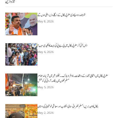
تازہ ترین
شوبھندو ادھیکاری مغربی بنگال کے اگلے وزیر اعلیٰ ہوں گے
May 8, 2026
ایس آئی آر مغربی بنگال میں بی جے پی کی جیت کا کلیدی سبب؟
May 6, 2026
مغربی بنگال میں انتخابی تشدد کے واقعات۔4افراد ہلاک۔۔کلکتہ شہر میں شرپسندعناصر
مسلم محلوں میں ہنگامہ آرائی کی کوشش
May 5, 2026
بنگال کا عہدِ زریں: مسلم حکمرانی، سماجی انقلاب اور معاشی خوشحالی کی داستان
May 2, 2026