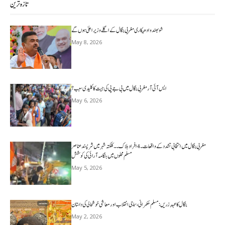
تازہ ترین
شوبھندو ادھیکاری مغربی بنگال کے اگلے وزیر اعلیٰ ہوں گے
May 8, 2026
ایس آئی آر مغربی بنگال میں بی جے پی کی جیت کا کلیدی سبب؟
May 6, 2026
مغربی بنگال میں انتخابی تشدد کے واقعات۔4افراد ہلاک۔۔کلکتہ شہر میں شرپسندعناصر
مسلم محلوں میں ہنگامہ آرائی کی کوشش
May 5, 2026
بنگال کا عہدِ زریں: مسلم حکمرانی، سماجی انقلاب اور معاشی خوشحالی کی داستان
May 2, 2026