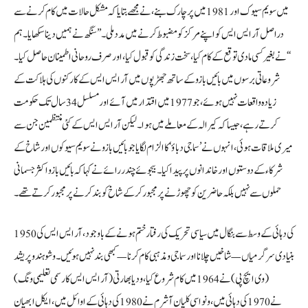
میں سویم سیوک اور 1981 میں پرچارک بنے، نے مجھے بتایا کہ مشکل حالات میں کام کرنے سے
دراصل آر ایس ایس کو اپنے مرکز کو مضبوط کرنے میں مدد ملی۔ ’’سنگھ نے ہمیں دینا سکھایا۔ ہم
نے بغیر کسی مادی توقع کے کام کیا، سخت زندگی کو قبول کیا، اور صرف روحانی اطمینان حاصل کیا۔‘‘
شروعاتی برسوں میں بائیں بازو کے ساتھ جھڑپوں میں آر ایس ایس کے کارکنوں کی ہلاکت کے
زیادہ واقعات نہیں ہوئے، جو 1977 میں اقتدار میں آئے اور مسلسل 34 سال تک حکومت
کرتے رہے، جیسا کہ کیرالہ کے معاملے میں ہوا۔ لیکن آر ایس ایس کے کئی منتظمین جن سے
میری ملاقات ہوئی، انہوں نے ’سماجی دباؤ‘ کا الزام لگایا جو بائیں بازو نے سویم سیوکوں اور شاخ کے
شرکاء کے دوستوں اور خاندانوں پر پیدا کیا۔ بیجوئے چندر رائے نے کہا کہ بائیں بازو اکثر جسمانی
حملوں سے نہیں بلکہ حاضرین کو چھوڑنے پر مجبور کر کے شاخ کو بند کرنے پر مجبور کرتے تھے۔
1950 کی دہائی کے وسط سے بنگال میں سیاسی تحریک کی رفتار ختم ہونے کے باوجود، آر ایس ایس کی
بنیادی سرگرمیاں — شاخیں چلانا اور سماجی و مذہبی کام کرنا — کبھی بند نہیں ہوئیں۔ وشو ہندو پریشد
(وی ایچ پی) نے 1964 میں کام شروع کیا، ودیا بھارتی (آر ایس ایس کا رسمی تعلیمی ونگ)
نے 1970 کی دہائی میں، ونواسی کلیان آشرم نے 1980 کی دہائی کے اوائل میں، ایکل ابھیان