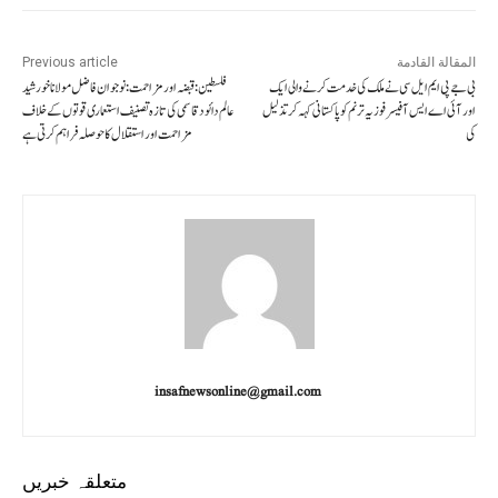
المقالة القادمة
Previous article
بی جے پی ایم ایل سی نے ملک کی خدمت کرنے والی ایک
فلسطین :قبضہ اورمزاحمت:نوجوان فاضل مولانا خورشید
اور آئی اے ایس آفیسر فوزیہ ترنم کو پاکستانی کہہ کر تذلیل
عالم دائود قاسمی کی تازہ تصنیف استعماری قوتوں کے خلاف
کی
مزاحمت اور استقلال کا حوصلہ فراہم کرتی ہے
insafnewsonline@gmail.com
متعلقہ خبریں