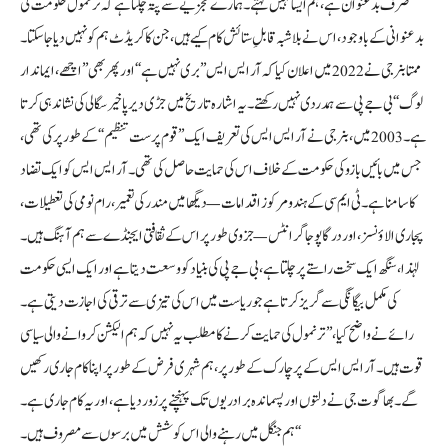
صرف بدعنوان ہے، ہم ایسا نہیں کہتے۔ ہمارے تجزیے سے پتہ چلتا ہے کہ ترنمول حکومت کی
بدعنوانی کے باوجود، اس نے بلا شبہ قابلِ ستائش کام کیے ہیں، جن کا کریڈٹ ہم کو نہیں دیا جا سکتا۔
ممتا بنرجی نے 2022 میں اعلان کیا کہ آر ایس ایس ’’بری نہیں ہے‘‘ اور پھر بھی ’’اچھے، ایماندار
لوگ‘‘ بی جے پی سے ہمدردی نہیں رکھتے۔ یہ اشارہ تاریخ میں جڑی دیرپا خیر سگالی کی نشاندہی کرتا
ہے۔ 2003 میں، بنرجی نے آر ایس ایس کی تعریف ایک ’’قوم پرست تنظیم‘‘ کے طور پر کی تھی،
جس میں بائیں بازو کی حکومت کے خلاف اس کی حمایت حاصل کی تھی۔ آر ایس ایس کو ایک تضاد
کا سامنا ہے۔ ٹی ایم سی کے ہندو مرکوز اقدامات — دیگھا میں مندر کی تعمیر، رام نومی کی تعطیلات،
پجاری الاؤنسز، اور درگا پوجا گرانٹس — جزوی طور پر اس کے ثقافتی ایجنڈے سے ہم آہنگ ہیں۔
لہٰذا، سنگھ ایک سخت راستے پر چلتا ہے، بی جے پی کی بنیاد کو وسعت دیتا ہے اور ایک ایسی حکومت
کی مکمل بیگانگی سے گریز کرتا ہے جو ریاست میں اس کی تیزی سے ترقی کی اجازت دیتی ہے۔
رائے نے واضح کیا، ’’ترنمول کی حمایت کرنے کا مطلب یہ نہیں کہ ہم الیکشن کروانے والی سیاسی
قوت ہیں۔ آر ایس ایس کے پرچارک کے طور پر، ہم شہری فرض کے طور پر اپنا کام جاری رکھیں
گے۔ بھاگوت جی نے دلتوں اور پسماندہ برادریوں تک پہنچنے پر زور دیا ہے، اور یہ کام جاری ہے۔
ہم جنگل میں رہنے والی اس کوشش میں برسوں سے مصروف ہیں۔‘‘