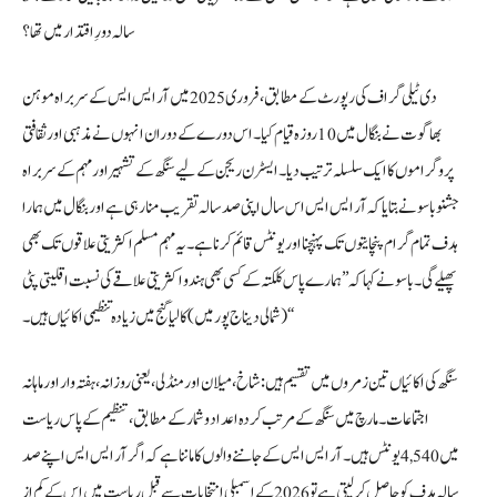
سالہ دورِ اقتدار میں تھا؟
دی ٹیلی گراف کی رپورٹ کے مطابق، فروری 2025 میں آر ایس ایس کے سربراہ موہن
بھاگوت نے بنگال میں 10 روزہ قیام کیا۔ اس دورے کے دوران انہوں نے مذہبی اور ثقافتی
پروگراموں کا ایک سلسلہ ترتیب دیا۔ ایسٹرن ریجن کے لیے سنگھ کے تشہیر اور مہم کے سربراہ
جشنو باسو نے بتایا کہ آر ایس ایس اس سال اپنی صد سالہ تقریب منا رہی ہے اور بنگال میں ہمارا
ہدف تمام گرام پنچایتوں تک پہنچنا اور یونٹس قائم کرنا ہے۔ یہ مہم مسلم اکثریتی علاقوں تک بھی
پھیلے گی۔ باسو نے کہا کہ ’’ہمارے پاس کلکتہ کے کسی بھی ہندو اکثریتی علاقے کی نسبت اقلیتی پٹی
(شمالی دیناج پور میں) کالیا گنج میں زیادہ تنظیمی اکائیاں ہیں۔‘‘
سنگھ کی اکائیاں تین زمروں میں تقسیم ہیں: شاخ، میلان اور منڈلی، یعنی روزانہ، ہفتہ وار اور ماہانہ
اجتماعات۔ مارچ میں سنگھ کے مرتب کردہ اعداد و شمار کے مطابق، تنظیم کے پاس ریاست
میں 4,540 یونٹس ہیں۔ آر ایس ایس کے جاننے والوں کا ماننا ہے کہ اگر آر ایس ایس اپنے صد
سالہ ہدف کو حاصل کر لیتی ہے تو 2026 کے اسمبلی انتخابات سے قبل ریاست میں اس کے کم از