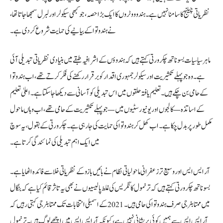
نظریاتی چیلنج کا سامنا نہیں ہے۔ ہندو ووٹروں کا ایک بڑا حصہ، جو کبھی سیکولر اور لبرل سمجھا جاتا تھا،
نے ہندوتوا کے بیانیے کی حمایت شروع کر دی ہے۔
ماہر سیاسیات بسوناتھ چکرورتی کہتے ہیں کہ ہندوؤں کے اشرافیہ طبقے میں بنیادی نظریاتی تبدیلی آئی
ہے۔ وہ جو پہلے تکثیریت اور سیکولر جمہوری اقدار کو برقرار رکھنے کی فکر کرتے تھے، اب ہندوتوا
کے حامی بن چکے ہیں۔ تعلیم یافتہ حلقوں میں اس تبدیلی کو آسانی سے دیکھا جا سکتا ہے۔ اعلیٰ تعلیم
کے اساتذہ — کالجوں اور یونیورسٹیوں میں — جو پہلے تکثیریت کے حامی تھے، اب وہاں ماحول
مکمل طور پر بدل چکا ہے۔ اب کھل کر ہندوتوا کی حمایت کی جا رہی ہے۔ چکرورتی کے بقول، یہ سوچ
میں ایک اہم تبدیلی کی نمائندگی کرتا ہے۔
آر ایس ایس اور وسیع تر زعفرانی ماحولیاتی نظام نے بائیں بازو کے نظریاتی خلا سے فائدہ اٹھایا ہے۔
بسوناتھ چکرورتی کہتے ہیں کہ ترنمول کانگریس کی غلط پالیسیوں نے بھی یہ تاثر قائم کیا ہے کہ بنگال
میں ممتا بنرجی صرف ہندوتوا کی حامی ہیں۔ 2021 کے اسمبلی انتخابات تک ممتا بنرجی کہتی رہیں کہ
آر ایس ایس سے ہمیں کوئی پریشانی نہیں ہے، کیونکہ آر ایس ایس میں اچھے لوگ ہیں۔ ترنمول