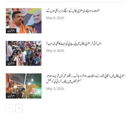
شوبھندو ادھیکاری مغربی بنگال کے اگلے وزیر اعلیٰ ہوں گے
May 8, 2026
اہم خبریں
ایس آئی آر مغربی بنگال میں بی جے پی کی جیت کا کلیدی سبب؟
May 6, 2026
اہم خبریں
مغربی بنگال میں انتخابی تشدد کے واقعات۔4افراد ہلاک۔۔کلکتہ شہر میں شرپسندعناصر
مسلم محلوں میں ہنگامہ آرائی کی کوشش
May 5, 2026
اہم خبریں