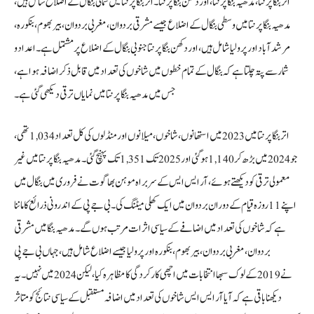
اتر بنگا پرنتا، مدھیہ بنگا پرنتا، اور دکھن بنگا پرنتا۔ اتر بنگا پرنتا میں شمالی بنگال کے اضلاع شامل ہیں،
مدھیہ بنگا پرنتا میں وسطی بنگال کے اضلاع جیسے مشرقی بردوان، مغربی بردوان، بیربھوم، بنکورہ،
مرشد آباد اور پرولیا شامل ہیں، اور دکھن بنگا پرنتا جنوبی بنگال کے اضلاع پر مشتمل ہے۔ اعداد و
شمار سے پتہ چلتا ہے کہ بنگال کے تمام خطوں میں شاخوں کی تعداد میں قابل ذکر اضافہ ہوا ہے،
جس میں مدھیہ بنگا پرنتا میں نمایاں ترقی دیکھی گئی ہے۔
اتر بنگا پرنتا میں 2023 میں استھانوں، شاخوں، میلانوں اور منڈلوں کی کل تعداد 1,034 تھی،
جو 2024 میں بڑھ کر 1,140 ہو گئی اور 2025 تک 1,351 تک پہنچ گئی۔ مدھیہ بنگا پرنتا میں غیر
معمولی ترقی کو دیکھتے ہوئے، آر ایس ایس کے سربراہ موہن بھاگوت نے فروری میں بنگال میں
اپنے 11 روزہ قیام کے دوران بردوان میں ایک کھلی میٹنگ کی۔ بی جے پی کے اندرونی ذرائع کا ماننا
ہے کہ شاخوں کی تعداد میں اضافے کے سیاسی اثرات مرتب ہوں گے۔ مدھیہ بنگا میں مشرقی
بردوان، مغربی بردوان، بیربھوم، بنکورہ اور پرولیا جیسے اضلاع شامل ہیں، جہاں بی جے پی
نے 2019 کے لوک سبھا انتخابات میں اچھی کارکردگی کا مظاہرہ کیا، لیکن 2024 میں نہیں۔ یہ
دیکھنا باقی ہے کہ آیا آر ایس ایس شاخوں کی تعداد میں اضافہ مستقبل کے سیاسی نتائج کو متاثر