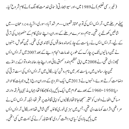
(غیر رسمی تعلیم) نے 1989 میں، اور سیوا بھارتی (سماجی خدمت کا ونگ) نے کام شروع کیا۔
پہلے مرحلے میں، آر ایس ایس کی توجہ ممتاز قصبوں — مرشد آباد، سوری، اترپارہ، بردھمان — میں
شاخیں کھولنے پر تھی۔ تاہم، دوسرے مرحلے کے دوران، اپنے سماجی کام کے منصوبوں کی ترقی
کے لیے، آر ایس ایس نے ریاست کے چار پسماندہ علاقوں کی نشاندہی کی تھی۔ تپن گھوش، جنہوں
نے تین دہائیوں تک پرچارک کے طور پر خدمات انجام دینے کے بعد 2007 میں آر ایس ایس
چھوڑ دی تھی، نے 2008 میں اپنی تنظیم ہندو سمہتی بنائی اور اپنے جارحانہ ہندوتوا کے برانڈ سے
تین چار سالوں میں ریاست بھر میں نام روشن کیا۔ بنگال میں آر ایس ایس کی سست ترقی کی
وضاحت کرتے ہوئے، انہوں نے 2013 میں ایک انٹرویو کے دوران درج ذیل وجوہات کا حوالہ
دیا: 1950-1960 کے بعد سے عوام میں ایک بائیں بازو کا جھکاؤ تھا، جہاں مذہبی یا فرقہ وارانہ
مسائل اٹھانے والوں کو حقیر سمجھا جاتا تھا؛ بنگالیوں کو اپنی ثقافت پر فخر تھا، جبکہ آر ایس ایس نے
مراٹھی اثرات کو مات دی تھی، جس میں سبزی خوری کا غلبہ بھی شامل تھا؛ اور بنگال آر ایس ایس
میں بائیں بازو کی ’سیاسی دہشت گردی‘ کا مقابلہ کرنے کی ’ہمت میں کمی‘ تھی۔