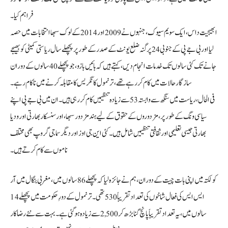
فراہم کیا۔
ابھیجیت داس، ایک سویم سیوک، جنہوں نے 2009 اور 2014 کے لوک سبھا انتخابات میں حصہ
لیا اور بی جے پی کے جنوبی 24 پرگنہ ضلع یونٹ کے صدر کے طور پر پچھلے سال ریاستی کمیٹی کو بھیجے
جانے تک کئی سالوں تک خدمات انجام دیں، کہتے ہیں کہ بائیں بازو، جو پچھلے 40 سالوں کے دوران
سازگار حالات میں کام کر رہے تھے، ترنمول کانگریس کا مقابلہ کرنے میں ناکام رہے۔
فی الحال، ریاست میں سنگھ سے وابستہ 53 سے زیادہ تنظیمیں کام کر رہی ہیں۔ ان میں بی جے پی اپنے
سیاسی ونگ کے طور پر، مزدوروں کے حقوق کے لیے ہند مزدور سبھا، اور سنسکار بھارتی اور ودیا
بھارتی جیسی تعلیمی اور ثقافتی تنظیمیں شامل ہیں۔ کئی این جی اوز اور دیگر سماجی گروپ بھی مختلف
ناموں سے کام کرتے ہیں۔
کولکتہ میں اپنی بات چیت کے دوران، ہم نے جائزہ لیا کہ پچھلے 86 سالوں میں، مغربی بنگال میں آر
ایس ایس کی فعال شاخوں کی تعداد تقریباً 530 تھی۔ ترنمول کے دورِ حکومت میں پچھلے 14
سالوں میں، یہ تعداد تقریباً پانچ گنا بڑھ کر 2,500 سے زیادہ ہو گئی ہے۔ بہت سے نئے رضاکار