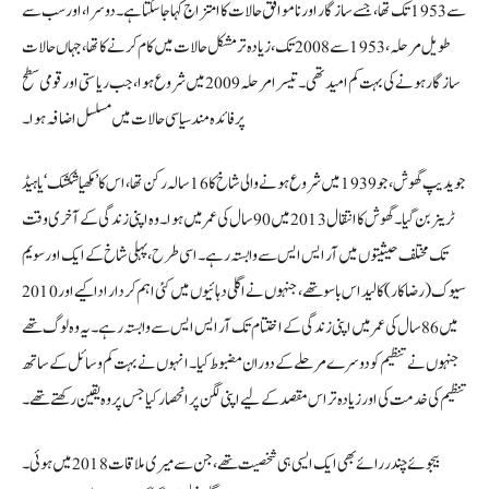
سے 1953 تک تھا، جسے سازگار اور ناموافق حالات کا امتزاج کہا جا سکتا ہے۔ دوسرا، اور سب سے
طویل مرحلہ، 1953 سے 2008 تک، زیادہ تر مشکل حالات میں کام کرنے کا تھا، جہاں حالات
سازگار ہونے کی بہت کم امید تھی۔ تیسرا مرحلہ 2009 میں شروع ہوا، جب ریاستی اور قومی سطح
پر فائدہ مند سیاسی حالات میں مسلسل اضافہ ہوا۔
جویدیپ گھوش، جو 1939 میں شروع ہونے والی شاخ کا 16 سالہ رکن تھا، اس کا ’مکھیا شکشک‘ یا ہیڈ
ٹرینر بن گیا۔ گھوش کا انتقال 2013 میں 90 سال کی عمر میں ہوا۔ وہ اپنی زندگی کے آخری وقت
تک مختلف حیثیتوں میں آر ایس ایس سے وابستہ رہے۔ اسی طرح، پہلی شاخ کے ایک اور سویم
سیوک (رضاکار) کالیداس باسو تھے، جنہوں نے اگلی دہائیوں میں کئی اہم کردار ادا کیے اور 2010
میں 86 سال کی عمر میں اپنی زندگی کے اختتام تک آر ایس ایس سے وابستہ رہے۔ یہ وہ لوگ تھے
جنہوں نے تنظیم کو دوسرے مرحلے کے دوران مضبوط کیا۔ انہوں نے بہت کم وسائل کے ساتھ
تنظیم کی خدمت کی اور زیادہ تر اس مقصد کے لیے اپنی لگن پر انحصار کیا جس پر وہ یقین رکھتے تھے۔
بیجوئے چندر رائے بھی ایک ایسی ہی شخصیت تھے، جن سے میری ملاقات 2018 میں ہوئی۔