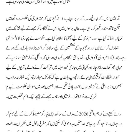
شامل ہو رہے ہیں، اور انہیں تربیت دی جا رہی ہے۔
آر ایس ایس کے ابلاغ عامہ کے سربراہ پلب رائے کہتے ہیں کہ ممتا بنرجی کی حکومت دیگھا میں
جگن ناتھ مندر تعمیر کر رہی ہے۔ حالیہ برسوں میں، اس نے گنگا ساگر میلے کے لیے فنڈنگ میں
نمایاں اضافہ کیا ہے اور رام نومی کے لیے چھٹی کا اعلان کیا ہے۔ حکومت نے پجاری الاؤنسز بھی
متعارف کرائے ہیں اور درگا پوجا کے منتظمین کے لیے سالانہ گرانٹ بڑھانا جاری رکھے ہوئے
ہے۔ جمعہ (14 فروری) کو بنرجی نے ریاستی انتظامیہ کو ہدایت دی کہ ہوگلی کے ٹریبینی اور نادیہ کے
مہا پربھو گھاٹ، ماجر چار اور کلیانی میں جاری کمبھ میلہ میں شرکت کرنے والے یاتریوں کے لیے
ہموار انتظامات کو یقینی بنایا جائے۔ دلچسپ بات یہ ہے کہ کارتک مہاراج، ایک متنازعہ راہب،
جنہیں وزیر اعلیٰ نے گزشتہ سال ڈانٹ پلائی تھی — اور جنہیں بعد میں مودی حکومت نے پدم
شری سے نوازا تھا — ٹریبینی اور نادیہ میلے کے پیچھے ایک اہم شخصیت ہیں۔
رائے کہتے ہیں کہ ہم واقعی 2026 کے ہدف کے ساتھ اپنی بنیاد کو مضبوط کرنے کے لیے کام کر
رہے ہیں۔ تاہم، اگرچہ سیاسی جماعتیں یہ دعویٰ کر سکتی ہیں کہ مغربی بنگال میں حکمران جماعت