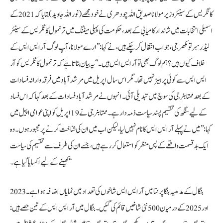
کانگریس کے سینئر وزیر مولانا صدیق اللہ چودھری نے خود مجھے (نور اللہ جاوید) بتایا کہ 2021 کے
اسمبلی انتخابات میں شاندار کامیابی کے بعد، حکومت کی پہلی میٹنگ میں ترنمول کانگریس کے سینئر
لیڈر سبرتو مکھرجی، جو اب انتقال کر چکے ہیں، نے کہا: ’’ارے مولانا، آپ لوگ آر ایس ایس کے
خلاف کیوں ہیں؟ ہم لوگ بھی تو آر ایس ایس ہیں۔‘‘ یہ بیان بتاتا ہے کہ ترنمول کانگریس کو آر
ایس ایس سے کوئی پرہیز نہیں تھا۔ مگر اس سال اپریل میں مرشد آباد میں فرقہ وارانہ فسادات
کے بعد ممتا بنرجی کی سوچ میں تبدیلی آئی۔ انہوں نے مرشد آباد فسادات کے بعد کہا کہ اس فساد
کے لیے سنگھ کی تقسیم پسند سیاست ذمہ دار ہے۔ ممتا بنرجی نے 19 اپریل کو اپنی عوامی اپیل میں
کہا: ’’میں نے پہلے آر ایس ایس کا نام نہیں لیا، لیکن اب میں ان کی شناخت کرنے پر مجبور ہوں۔ وہ
ایک بدقسمت واقعے کے پس منظر کو استعمال کر رہے ہیں، جسے ان کی طرف سے تقسیم کی سیاست
کھیلنے کے لیے اکسایا گیا ہے۔‘‘
بنگال کے مدھیہ بنگا پرنتا میں آر ایس ایس شاخوں کی تعداد میں نمایاں اضافہ ہوا ہے۔ 2023
اور 2025 کے درمیان 500 نئی شاخیں قائم کی گئیں۔ بنگال میں آر ایس ایس کے تین حصے ہیں: