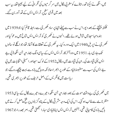
میں، سنگھ نے ایکناتھ راناڈے کو مغربی بنگال میں سرگرمیوں کی نگرانی کے لیے بھیجا تھا۔ یہ سب
بعد میں قومی سطح پر آر ایس ایس کے قدآور بن گئے۔
کلکتہ پہنچنے کے بعد دیوراس نے سب سے پہلے شیاما پرساد مکھرجی سے رابطہ قائم کیا، جو 1939 میں
ہندو مہاسبھا میں شامل ہوئے تھے۔ انہوں نے مکھرجی کو آر ایس ایس شاخ میں مدعو کیا اور
مکھرجی نے اپریل 1940 میں ایک دورہ کیا۔ یہ مکھرجی کے تعلقات کا آغاز تھا، جو اگلے نو سالوں
تک جاری رہا۔ 1951 میں، وہ آخر کار آر ایس ایس کے سیاسی ونگ، بھارتیہ جن سنگھ (بی جے
ایس) کی قیادت کی۔ ان کی قیادت میں، بنگال 1952 کے لوک سبھا اور اسمبلی انتخابات میں بی
جے ایس کی سب سے مضبوط بنیاد کے طور پر ابھرا، حالانکہ وہ بائیں بازو سے بہت پیچھے رہ گئے، جو
ریاست میں کانگریس کے اصل حریف کے طور پر ابھری تھی۔
1953 میں مکھرجی کی بے وقت موت کے بعد، بھارتیہ جن سنگھ دھیرے دھیرے بنگال کے سیاسی
منظر نامے سے غائب ہو گئی۔ اس کی ایک وجہ مشرقی بنگال کے پناہ گزینوں پر فتح حاصل کرنے میں
بائیں بازو کی کامیابی تھی، جنہیں آر ایس ایس اپنا بنیادی سہارا سمجھتی تھی۔ امر بھدرا، جو 1967