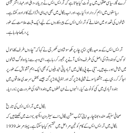
کرے گا۔ سیاسی حلقوں میں یہ نوٹ کیا جاتا ہے کہ آر ایس ایس نے ہریانہ، دہلی اور مہاراشٹر جیسی
ریاستوں میں اہم کردار ادا کیا ہے، اور اب بنگال میں بھی ایسا ہی اثر ڈالنے کا ارادہ رکھتا ہے۔
شاخوں کی تعداد میں اضافے کو آر ایس ایس کے پیروکاروں کے لیے ایک مثبت علامت کے طور
پر دیکھا جا رہا ہے۔
آر ایس ایس کے مدھیہ بنگا پرنتا پرچار پرمکھ سوشاون مکھرجی نے کہا کہ ’’چاروں طرف کا ماحول
لوگوں کو ہندوتوا کی اصل کی طرف واپس آنے پر مجبور کر رہا ہے۔ اسی وجہ سے زیادہ لوگ شاخوں
میں شامل ہو رہے ہیں۔‘‘ بی جے پی بنگال میں آبادیاتی تبدیلیوں کو بھی ایک اہم تشویش کے طور پر
اجاگر کر رہی ہے۔ جشنو باسو نے شمالی 24 پرگنہ اور جنوبی 24 پرگنہ جیسے بعض سرحدی علاقوں میں
ہندو آبادی میں کمی کو نوٹ کیا۔ انہوں نے ان خطوں میں ہندو اتحاد کی ضرورت پر زور دیا۔
بنگال میں آر ایس ایس کی تاریخ
صحافی سنیگدھندو بھٹاچاریہ اپنی کتاب مشن بنگال: اے سیفرون ایکسپریمنٹ میں لکھتے ہیں کہ
بنگال میں آر ایس ایس کے کام کو تین مراحل میں تقسیم کیا جا سکتا ہے۔ پہلا مرحلہ 1939