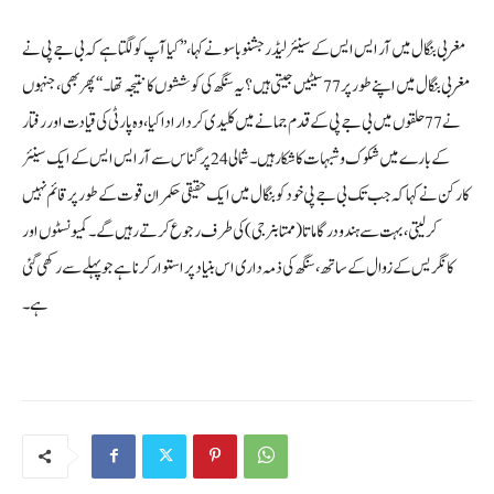
مغربی بنگال میں آر ایس ایس کے سینئر لیڈر جشنو باسو نے کہا، ’’کیا آپ کو لگتا ہے کہ بی جے پی نے
مغربی بنگال میں اپنے طور پر 77 سیٹیں جیتی ہیں؟ یہ سنگھ کی کوششوں کا نتیجہ تھا۔‘‘ پھر بھی، جنہوں
نے 77 حلقوں میں بی جے پی کے قدم جمانے میں کلیدی کردار ادا کیا، وہ پارٹی کی قیادت اور رفتار
کے بارے میں شکوک و شبہات کا شکار ہیں۔ شمالی 24 پرگناس سے آر ایس ایس کے ایک سینئر
کارکن نے کہا کہ جب تک بی جے پی خود کو بنگال میں ایک حقیقی حکمران قوت کے طور پر قائم نہیں
کر لیتی، بہت سے ہندو درگا ماتا (ممتا بنرجی) کی طرف رجوع کرتے رہیں گے۔ کمیونسٹوں اور
کانگریس کے زوال کے ساتھ، سنگھ کی ذمہ داری اس بنیاد پر استوار کرنا ہے جو پہلے سے رکھی گئی
ہے۔