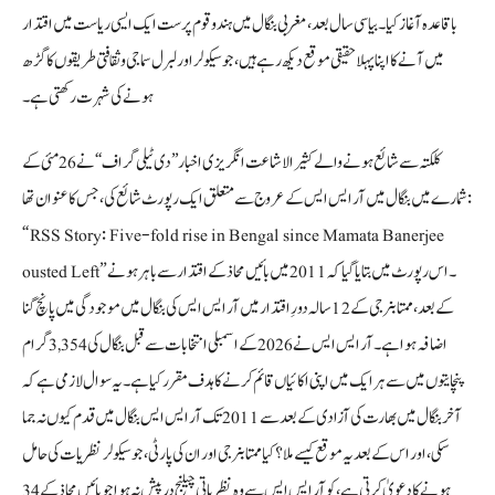
باقاعدہ آغاز کیا۔ بیاسی سال بعد، مغربی بنگال میں ہندو قوم پرست ایک ایسی ریاست میں اقتدار
میں آنے کا اپنا پہلا حقیقی موقع دیکھ رہے ہیں، جو سیکولر اور لبرل سماجی و ثقافتی طریقوں کا گڑھ
ہونے کی شہرت رکھتی ہے۔
کلکتہ سے شائع ہونے والے کثیر الاشاعت انگریزی اخبار ’’دی ٹیلی گراف‘‘ نے 26 مئی کے
شمارے میں بنگال میں آر ایس ایس کے عروج سے متعلق ایک رپورٹ شائع کی، جس کا عنوان تھا:
“RSS Story: Five-fold rise in Bengal since Mamata Banerjee
ousted Left”۔ اس رپورٹ میں بتایا گیا کہ 2011 میں بائیں محاذ کے اقتدار سے باہر ہونے
کے بعد، ممتا بنرجی کے 12 سالہ دورِ اقتدار میں آر ایس ایس کی بنگال میں موجودگی میں پانچ گنا
اضافہ ہوا ہے۔ آر ایس ایس نے 2026 کے اسمبلی انتخابات سے قبل بنگال کی 3,354 گرام
پنچایتوں میں سے ہر ایک میں اپنی اکائیاں قائم کرنے کا ہدف مقرر کیا ہے۔ یہ سوال لازمی ہے کہ
آخر بنگال میں بھارت کی آزادی کے بعد سے 2011 تک آر ایس ایس بنگال میں قدم کیوں نہ جما
سکی، اور اس کے بعد یہ موقع کیسے ملا؟ کیا ممتا بنرجی اور ان کی پارٹی، جو سیکولر نظریات کی حامل
ہونے کا دعویٰ کرتی ہے، کو آر ایس ایس سے وہ نظریاتی چیلنج درپیش نہ ہوا جو بائیں محاذ کے 34