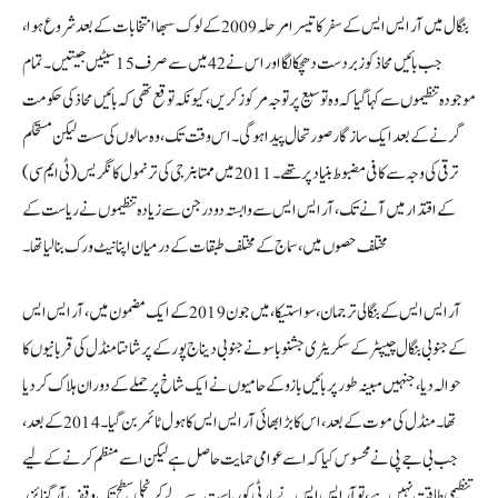
بنگال میں آر ایس ایس کے سفر کا تیسرا مرحلہ 2009 کے لوک سبھا انتخابات کے بعد شروع ہوا،
جب بائیں محاذ کو زبردست دھچکا لگا اور اس نے 42 میں سے صرف 15 سیٹیں جیتیں۔ تمام
موجودہ تنظیموں سے کہا گیا کہ وہ توسیع پر توجہ مرکوز کریں، کیونکہ توقع تھی کہ بائیں محاذ کی حکومت
گرنے کے بعد ایک سازگار صورتحال پیدا ہوگی۔ اس وقت تک، وہ سالوں کی سست لیکن مستحکم
ترقی کی وجہ سے کافی مضبوط بنیاد پر تھے۔ 2011 میں ممتا بنرجی کی ترنمول کانگریس (ٹی ایم سی)
کے اقتدار میں آنے تک، آر ایس ایس سے وابستہ دو درجن سے زیادہ تنظیموں نے ریاست کے
مختلف حصوں میں، سماج کے مختلف طبقات کے درمیان اپنا نیٹ ورک بنا لیا تھا۔
آر ایس ایس کے بنگالی ترجمان، سواستیکا، میں جون 2019 کے ایک مضمون میں، آر ایس ایس
کے جنوبی بنگال چیپٹر کے سکریٹری جشنو باسو نے جنوبی دیناج پور کے پرشانتا منڈل کی قربانیوں کا
حوالہ دیا، جنہیں مبینہ طور پر بائیں بازو کے حامیوں نے ایک شاخ پر حملے کے دوران ہلاک کر دیا
تھا۔ منڈل کی موت کے بعد، اس کا بڑا بھائی آر ایس ایس کا ہول ٹائمر بن گیا۔ 2014 کے بعد،
جب بی جے پی نے محسوس کیا کہ اسے عوامی حمایت حاصل ہے لیکن اسے منظم کرنے کے لیے
تنظیمی طاقت نہیں ہے، تو آر ایس ایس نے پارٹی کو ریاست سے لے کر نچلی سطح تک وقف آرگنائزر