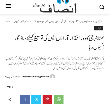
ممتابنرجی کا دور اقتدار آر ایس ایس کی توسیع کیلئے سازگار کیوں...
اہم خبریں
home
اہم خبریں
ممتابنرجی کا دور اقتدار آر ایس ایس کی توسیع کیلئے سازگار
کیوں رہا !
بائیں محاذ کا 34سالہ دور اقتدار میں آر ایس ایس اور ہندتو کو سخت نظریاتی مقابلہ کرنا پڑا۔فرقہ پرستی کی باتیں معیوب
سمجھاجاتا ۔ممتا بنرجی اپنے دور اقتدار میں آرایس ایس کیلئے نرم رہیں ۔پھلنے اور پھولنے کا مواقع فراہم کرتی رہیں ۔
نرم ہندتو کی وجہ سے آر ایس ایس کی ہمدردی بھی حاصل رہی
insafnewsonline@gmail.com
May 27, 2025
0