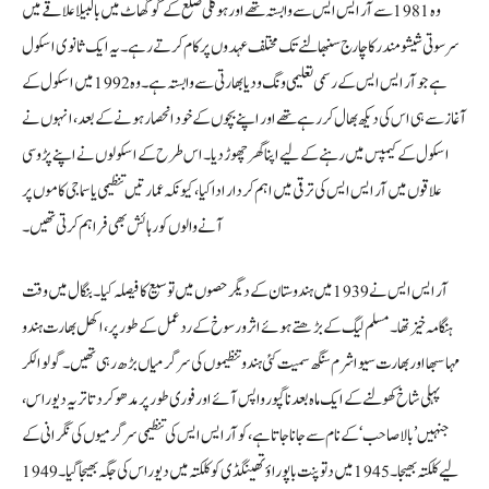
وہ 1981 سے آر ایس ایس سے وابستہ تھے اور ہوگلی ضلع کے گوگھاٹ میں بالبیلا علاقے میں
سرسوتی شیشو مندر کا چارج سنبھالنے تک مختلف عہدوں پر کام کرتے رہے۔ یہ ایک ثانوی اسکول
ہے جو آر ایس ایس کے رسمی تعلیمی ونگ ودیا بھارتی سے وابستہ ہے۔ وہ 1992 میں اسکول کے
آغاز سے ہی اس کی دیکھ بھال کر رہے تھے اور اپنے بچوں کے خود انحصار ہونے کے بعد، انہوں نے
اسکول کے کیمپس میں رہنے کے لیے اپنا گھر چھوڑ دیا۔ اس طرح کے اسکولوں نے اپنے پڑوسی
علاقوں میں آر ایس ایس کی ترقی میں اہم کردار ادا کیا، کیونکہ عمارتیں تنظیمی یا سماجی کاموں پر
آنے والوں کو رہائش بھی فراہم کرتی تھیں۔
آر ایس ایس نے 1939 میں ہندوستان کے دیگر حصوں میں توسیع کا فیصلہ کیا۔ بنگال میں وقت
ہنگامہ خیز تھا۔ مسلم لیگ کے بڑھتے ہوئے اثر و رسوخ کے ردعمل کے طور پر، اکھل بھارت ہندو
مہاسبھا اور بھارت سیواشرم سنگھ سمیت کئی ہندو تنظیموں کی سرگرمیاں بڑھ رہی تھیں۔ گولوالکر
پہلی شاخ کھولنے کے ایک ماہ بعد ناگپور واپس آئے اور فوری طور پر مدھوکر دتاتریہ دیوراس،
جنہیں ’بالا صاحب‘ کے نام سے جانا جاتا ہے، کو آر ایس ایس کی تنظیمی سرگرمیوں کی نگرانی کے
لیے کلکتہ بھیجا۔ 1945 میں دتوپنت باپو راؤ تھینگڈی کو کلکتہ میں دیوراس کی جگہ بھیجا گیا۔ 1949