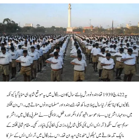
یہ 22 مارچ 1939 تھا، ہندو نو ورش یا نئے سال کا دن۔ بنگال میں یہ موقع شاید ہی منایا گیا کیونکہ
بنگالیوں کا اپنا سیکولر نیا سال پہلا بیساکھ تھا، جسے ہندو اور مسلمان دونوں مناتے ہیں۔ اس دن کلکتہ
میں، دو مہاراشٹریوں — مادھو سداشیو گولوالکر اور وٹھل راؤ پٹکی — نے مغربی بنگال میں راشٹریہ
سویم سیوک سنگھ (آر ایس ایس) کی پہلی شاخ یا روزانہ کی اکائی کی بنیاد رکھی۔ مقام شمالی کلکتہ کے
مانیک تلہ علاقے میں ٹیلکول مٹھ نامی میدان تھا۔ اس نے بنگال میں آر ایس ایس کے سفر کا