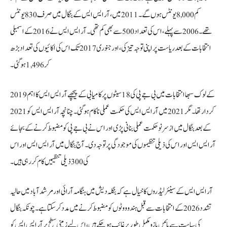
کم 8,000 یونٹس ہوں گے۔ 2011 میں، آر ایس ایس کے بنگال میں صرف 830 یونٹس
تھے۔ 2006 سے پہلے، اس کی تعداد 500 سے بھی کم تھی۔ آر ایس ایس نے 2016 کے اسمبلی
انتخابات کے بعد ریاست پر اپنی توجہ تیز کی، اور جنوری 2017 تک اس کی اکائیوں کی تعداد بڑھ
کر 1,496 ہو گئی۔
2019 کے لوک سبھا انتخابات میں بی جے پی کی 18 سیٹوں پر کامیابی کے پیچھے آر ایس ایس کا اہم
کردار تھا۔ مگر 2021 میں آر ایس ایس کی حکمت عملی ناکام ہو گئی۔ چنانچہ آر ایس ایس کو 2021
کے بعد بنگال میں از سر نو حکمت عملی بنانی پڑی اور اس نے بی جے پی کو مضبوط کرنے کے بجائے
آر ایس ایس اور اس کی ذیلی تنظیموں کی موجودگی پر توجہ دی۔ آج بنگال میں آر ایس ایس اور اس
کی 300 ذیلی تنظیمیں کام کر رہی ہیں۔
آر ایس ایس کے سینئر لیڈروں کا خیال ہے کہ بنگلہ دیش میں ہنگامہ آرائی اور مرشد آباد میں حالیہ
تشدد 2026 کے انتخابات سے قبل ہندو ووٹوں کو مضبوط کرنے میں مدد کر سکتا ہے۔ چونکہ بنگال
کی سیاست سے بائیں بازو مکمل طور پر غائب ہو چکے ہیں، اس لیے زمینی سطح پر آر ایس ایس کو