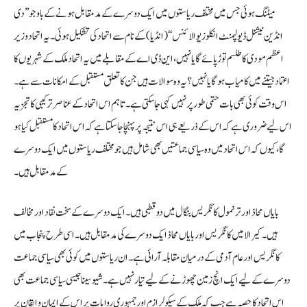
میٹنگ ہوئی جس میں مختلف ریاستوں میں ایک دوسرے کے مد مقابل ہونے کے باوجو ’’دی
انڈین نیشنل ڈیولپمنٹ انکلوزیو الائنس‘‘ (انڈیا) کے نام سے اتحاد کی تشکیل ہوئی۔ یہ اتحاد وزیر
اعظم مودی کا طلسم توڑ پائے گا یا نہیں، این ڈی اے کے مقابلے میں یہ اتحاد ملک کے شہریوں کا
اعتماد جیتنے میں کامیاب ہوگا یا نہیں؟ یہ وہ سوالات ہیں جن کا تعلق مستقبل کے امکانات سے ہے۔
اس وقت کوئی بھی بات حتمی طور پر نہیں کہی جا سکتی ہے۔ تاہم اس اتحاد کے عناصر ترکیبی کا تجزیہ
اس لیے ضروری ہے کہ اس کے ذریعے ہی اس نتیجہ پر پہنچا جاسکتا ہے کہ اس اتحاد کا مستقبل کیا ہو
گا، کیوں کہ اس اتحاد میں وہ سیاسی جماعتیں بھی شامل ہیں جو مختلف ریاستوں میں ایک دوسرے
کے مد مقابل ہیں۔
بایاں محاذ اور ترنمول کانگریس بنگال میں دو قطبی ہیں۔ ایک دوسرے کے سخت نقاد اور مخالف
ہیں۔ کیرالا میں کانگریس اور بایاں محاذ ایک دوسرے کی مد مقابل ہیں۔اسی طرح پنجاب میں
کانگریس اور عام آدمی کے درمیان مقابلہ آرائی ہے۔ ان ریاستوں میں کوئی بھی سیاسی جماعت
دوسرے کے لیے ایک انچ زمین چھوڑنے کے لیے تیار نہیں ہے۔ شیو سینا جیسی سیاسی جماعت بھی
اس اتحاد کا حصہ ہے جب کہ ملک کے سیکولرازم اور جمہوری روایات پر اس کے ایمان و ایقان پر