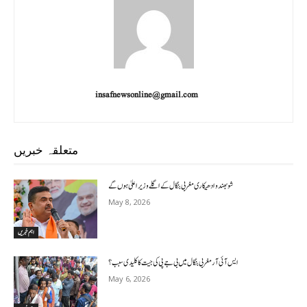
insafnewsonline@gmail.com
متعلقہ خبریں
شوبھندو ادھیکاری مغربی بنگال کے اگلے وزیر اعلیٰ ہوں گے
May 8, 2026
اہم خبریں
ایس آئی آر مغربی بنگال میں بی جے پی کی جیت کا کلیدی سبب؟
May 6, 2026