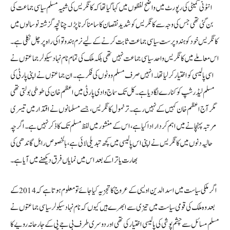
انٹونی کمیٹی کی رپورٹ میں واضح لفظوں میں کہا گیا تھا کہ کانگریس کی شبیہ مسلم سیاسی جماعت کی
بن گئی تھی جس کی وجہ سے کانگریس کو شدید نقصان کا سامنا کرنا پڑا۔ چنانچہ گزشتہ نو سالوں میں
کانگریس خود کو ہندو پرست سیاسی جماعت ثابت کرنے کے لیے نرم ہندوتوا کی راہ پر چل نکلی ہے۔
اس معاملے میں کانگریس واحد سیاسی جماعت نہیں تھی بلکہ ملک کی تمام نام نہاد سیکولر جماعتوں نے
اسی پالیسی کو اختیار کرلیا تھا۔ انہیں صرف مسلم ووٹوں کی فکر ہے۔ ان جماعتوں نے اپنی پارٹی کی
مسلم لیڈرشپ کو کنارے لگا دیا ہے۔ کل تک سماج وادی پارٹی میں اعظم خان کی طوطی بولتی تھی
مگر آج اعظم خان کہیں کے نہیں رہے۔ ترنمول کانگریس، جسے مسلمانوں نے اقتدار میں تیسری
مرتبہ پہنچانے میں اہم کردار ادا کیا ہے، اس کے منشور میں لفظ مسلم تک کا ذکر نہیں ہے۔ اگرچہ
حالیہ دنوں میں کانگریس نے اپنی اس پالیسی میں کچھ تبدیلی لائی ہے، بالخصوص راہل گاندھی کی
بھارت یاترا کے بعد اس میں نمایاں فرق دیکھنے میں آیا ہے۔
اگر ملکی سیاست میں اسدالدین اویسی کے عروج کا تجزیہ کیا جائے تو معلوم ہوتا ہے کہ 2014 کے
بعد وہ ملک کی قومی سیاست میں تیزی سے ابھرے ہیں کیوں کہ نام نہاد سیکولر سیاسی جماعتوں نے
مسلم مسائل سے چشم پوشی کی پالیسی اختیار کی تھی اور دوسری طرف بی جے پی کے جارحانہ رویے کا