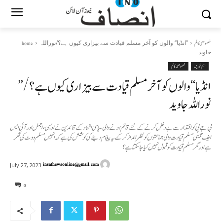
’’انڈیا‘‘ والوں کو آخر مسلم قیادت سے بیزاری کیوں ہے؟/نوراللہ
خصوصی کالم
home
جاوید
اہم خبریں
خصوصی کالم
’’انڈیا‘‘ والوں کو آخر مسلم قیادت سے بیزاری کیوں ہے؟/
نوراللہ جاوید
بی جے پی کو اقتدار سے بے دخل کرنے کےلئے قائم ہونے والی سیاسی اتحاد کے قائدین نے اویسی ، اجمل اور آئی ایس
ایف جیسی مسلم قیادت والی جماعتوں کو نظر انداز کرکے یہ پیغام دینے کی کوشش کی ہے کہ انہیں مسلم ووٹ کی فکر
ہے اور مگر مسلم قیادت کو قبول نہیں کیا جاسکتا ہے؟
insafnewsonline@gmail.com
July 27, 2023
0