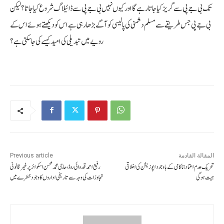
تک بی جے پی سے گریز کیا جاتا رہے گا اور کیوں نہیں بی جے پی سے ڈائیلاگ شروع کیا جاتا؟ لیکن
بی جے پی جس طریقے سے مسلم دشمنی کی پالیسی کو آگے بڑھا رہی ہے اس کو دیکھتے ہوئے اس کے
رویے میں تبدیلی کی امید کیسے کی جا سکتی ہے؟
المقالة القادمة
Previous article
تحریک عدم اعتماد :ناکامی کے باوجود اپوزیشن کی اخلاقی
رفیع احمد قدوائی روڈ،حاجی محمد محسن اسکوائرپر غیر قانونی
جیت ہوگی
تجاوزات کی وجہ سے تاریخی اداروں کا وجود خطرے میں