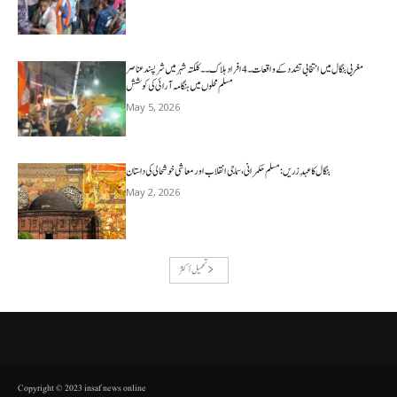
مغربی بنگال میں انتخابی تشدد کے واقعات۔4افراد ہلاک۔۔کلکتہ شہر میں شرپسندعناصر
مسلم محلوں میں ہنگامہ آرائی کی کوشش
May 5, 2026
بنگال کا عہدِ زریں: مسلم حکمرانی، سماجی انقلاب اور معاشی خوشحالی کی داستان
May 2, 2026
تحميل أكثر
Copyright © 2023 insaf news online