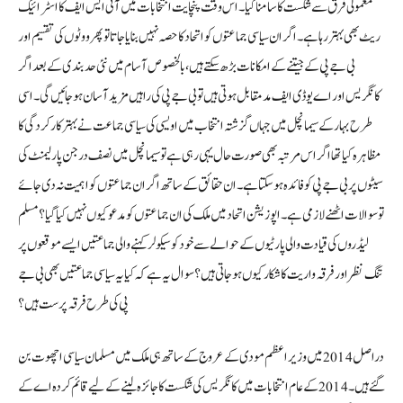
معمولی فرق سے شکست کا سامنا کیا۔ اس وقت پنچایت انتخابات میں آئی ایس ایف کا اسٹرائیک
ریٹ بھی بہتر رہا ہے۔ اگر ان سیاسی جماعتوں کو اتحاد کا حصہ نہیں بنایا جاتا تو پھر ووٹوں کی تقسیم اور
بی جے پی کے جیتنے کے امکانات بڑھ سکتے ہیں، بالخصوص آسام میں نئی حدبندی کے بعد اگر
کانگریس اور اے یو ڈی ایف مد مقابل ہوتی ہیں تو بی جے پی کی راہیں مزید آسان ہو جائیں گی۔ اسی
طرح بہار کے سیمانچل میں جہاں گزشتہ انتخاب میں اویسی کی سیاسی جماعت نے بہتر کارکردگی کا
مظاہرہ کیا تھا اگر اس مرتبہ بھی صورت حال یہی رہی ہے تو سیمانچل میں نصف درجن پارلیمنٹ کی
سیٹوں پر بی جے پی کو فائدہ ہو سکتا ہے۔ ان حقائق کے ساتھ اگر ان جماعتوں کو اہمیت نہ دی جائے
تو سوالات اٹھنے لازمی ہے۔ اپوزیشن اتحاد میں ملک کی ان جماعتوں کو مدعو کیوں نہیں کیا گیا؟ مسلم
لیڈروں کی قیادت والی پارٹیوں کے حوالے سے خود کو سیکولر کہنے والی جماعتیں ایسے موقعوں پر
تنگ نظر اور فرقہ واریت کا شکار کیوں ہوجاتی ہیں؟ سوال یہ ہے کہ کیا یہ سیاسی جماعتیں بھی بی جے
پی کی طرح فرقہ پرست ہیں؟
دراصل 2014 میں وزیر اعظم مودی کے عروج کے ساتھ ہی ملک میں مسلمان سیاسی اچھوت بن
گئے ہیں۔ 2014 کے عام انتخابات میں کانگریس کی شکست کا جائزہ لینے کے لیے قائم کردہ اے کے