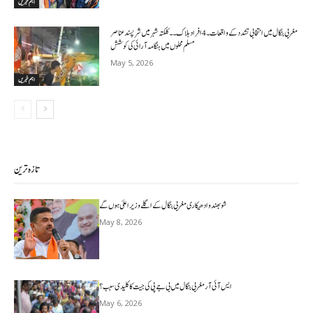
اہم خبریں
مغربی بنگال میں انتخابی تشدد کے واقعات۔4افراد ہلاک۔۔کلکتہ شہر میں شرپسندعناصر
مسلم محلوں میں ہنگامہ آرائی کی کوشش
May 5, 2026
اہم خبریں
تازہ ترین
شوبھندو ادھیکاری مغربی بنگال کے اگلے وزیر اعلیٰ ہوں گے
May 8, 2026
ایس آئی آر مغربی بنگال میں بی جے پی کی جیت کا کلیدی سبب؟
May 6, 2026