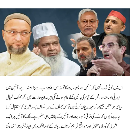
اس میں کوئی شک نہیں کہ آئین اور جمہوریت کا تحفظ اس وقت سب سے بڑا مسئلہ ہے، آئین میں
تبدیلی اور ہندو راشٹر کے قیام کی باتیں کھلے عام ہونے لگی ہیں۔ان حالات میں اگر مختلف الخیال
سیاسی جماعتیں جمع ہو کر عہدو پیمان کرتی ہیں تو اس کا ملک کے ہر انصاف پسند شہری کو استقبال کرنا
چاہیے، کیوں کہ ملک کی ترقی جمہوریت اور آئین کے بقا میں ہی مضمر ہے۔ملک کا آئین ہر ایک
شہری کو یکساں حقوق اور مواقع فراہم کرتا ہے۔ پٹنہ کے بعد بنگلورو میں اپوزیشن جماعتوں کی