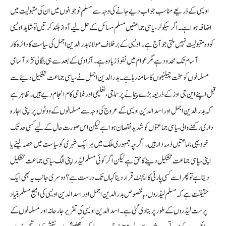
اویسی کے ذریعے مناسب جواب دیے جانے کی وجہ سے مسلم نوجوانوں میں ان کی مقبولیت میں
اضافہ ہوا ہے۔ اگر سیکولر سیاسی جماعتیں مسلم مسائل کے حل لیے آواز بلند کرتیں تو شاید اویسی
کو وہ مقبولیت نہیں ملتی جو آج ہے۔ اویسی کے برخلاف مولانا بدرالدین اجمل کی سیاست کا دائرہ کار
آسام تک محدود ہے مگر عوام میں نفوذ زیادہ ہے۔ آزادی کے بعد سے ہی بنگالی نژاد آسامی
مسلمانوں کو سخت چیلنجوں کا سامنا رہا ہے۔ بدرالدین اجمل نے سیاسی جماعت تشکیل دینے سے
قبل اپنے این جی اوز کے ذریعہ بڑے پیمانے پر سماجی، تعلیمی اور فلاحی کام انجام دیے ہیں۔ ظاہر ہے
کہ بدرالدین اجمل اور اسدالدین اویسی کے عروج کی وجہ سے مسلمانوں کے ووٹوں پر اپنی اجارہ
داری رکھنے والی سیاسی جماعتوں کو شدید نقصان ہوا ہے لیکن اس صورت حال کے لیے کسی حد تک
خود یہی جماعتیں ذمہ دار ہیں۔ اگرچہ جمہوری ملک میں ہر ایک شہری کو سیاست میں حصہ لینے یا
اپنی سیاسی جماعت تشکیل دینے کا حق ہے لیکن اگر کوئی مسلم لیڈر اپنی الگ سیاسی جماعت تشکیل
دیتا ہے تو پھر اسے کسی پارٹی کا ایجنٹ قرار دینا کہاں تک درست ہے؟ دوسری جانب یہ بھی ایک
حقیقت ہے کہ مسلم لیڈروں، بالخصوص بدرالدین اجمل اور اسدالدین اویسی کی امیج مسلم بنیاد
پرست لیڈروں کے طور پر بنا دی گئی ہے۔اسدالدین اویسی کی تقریر جارحانہ اور مسلمانوں کے