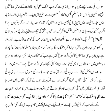
سوال باقی ہے۔ایسے میں یہ سوال لازمی ہے کہ جب مختلف الخیال و مفادات کے حامل جماعتیں
جمع ہوسکتی ہیں تو آل انڈیا مسلم مجلس اتحاد المسلمین، اے آئی یو ڈی ایف، ویلفیئر پارٹی آف انڈیا،
ایس ایف آئی اور ایس ڈی پی آئی جیسی سیاسی جماعتوں کو اتحاد کا حصہ بنانے سے گریز کیوں ہے؟
اگرچہ کشمیر کی دو سیاسی جماعتیں نیشنل کانفرنس اور محبوبہ مفتی کی قیادت والی پی ڈی پی اور کیرالا کی
آل انڈیا مسلم لیگ اتحاد کا حصہ ہے لیکن ان تینوں سیاسی جماعتوں کی نوعیت الگ ہے۔ شمالی ہند
بالخصوص بہار، اترپردیش، مہاراشٹر، تلنگانہ، بنگال اور آسام میں جہاں مسلمانوں کی بڑی آبادی
ہے وہاں ان سیاسی جماعتوں کا کوئی اثر و رسوخ نہیں ہے جب کہ تلنگانہ، مہاراشٹر، بہار اور دوسری
ریاستوں میں اسدالدین اویسی کی قیادت والی ایم آئی ایم کا سیاسی اثرو رسوخ ہے۔ آسام میں مولانا
بدرالدین اجمل کی قیادت والی پارٹی اے آئی یو ڈی ایف ریاست کی تیسری سب سے بڑی پارٹی
ہے۔ گزشتہ اسمبلی انتخاب میں کانگریس اور اے آئی یو ڈی ایف نے مل کر انتخاب میں حصہ لیا
تھا۔ اسی طرح بنگال میں آئی ایس ایف کا دیہی علاقے میں اثر و رسوخ ہے۔ اس کا اندازہ اس بات
سے لگایا جاسکتا ہے کہ گزشتہ اسمبلی انتخابات میں کانگریس اور بایاں محاذ ایک بھی سیٹ جیت نہیں
سکے تھے جب کہ آئی ایس ایف نہ صرف ایک سیٹ جیتنے میں کامیاب رہی بلکہ کئی سیٹوں پر