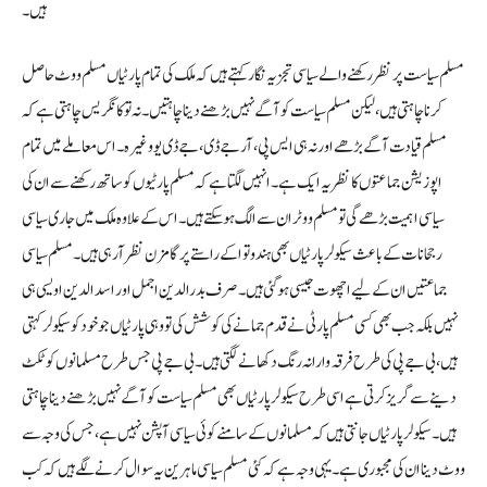
ہیں۔
مسلم سیاست پر نظر رکھنے والے سیاسی تجزیہ نگار کہتے ہیں کہ ملک کی تمام پارٹیاں مسلم ووٹ حاصل
کرنا چاہتی ہیں، لیکن مسلم سیاست کو آگے نہیں بڑھنے دینا چاہتیں۔ نہ تو کانگریس چاہتی ہے کہ
مسلم قیادت آگے بڑھے اور نہ ہی ایس پی، آر جے ڈی، جے ڈی یو وغیرہ۔ اس معاملے میں تمام
اپوزیشن جماعتوں کا نظریہ ایک ہے۔ انہیں لگتا ہے کہ مسلم پارٹیوں کو ساتھ رکھنے سے ان کی
سیاسی اہمیت بڑھے گی تو مسلم ووٹر ان سے الگ ہو سکتے ہیں۔ اس کے علاوہ ملک میں جاری سیاسی
رجحانات کے باعث سیکولر پارٹیاں بھی ہندوتوا کے راستے پر گامزن نظر آرہی ہیں۔ مسلم سیاسی
جماعتیں ان کے لیےاچھوت جیسی ہو گئی ہیں۔ صرف بدرالدین اجمل اور اسدالدین اویسی ہی
نہیں بلکہ جب بھی کسی مسلم پارٹی نے قدم جمانے کی کوشش کی تو وہی پارٹیاں جو خود کو سیکولر کہتی
ہیں، بی جے پی کی طرح فرقہ وارانہ رنگ دکھانے لگتی ہیں۔ بی جے پی جس طرح مسلمانوں کو ٹکٹ
دینے سے گریز کرتی ہے اسی طرح سیکولر پارٹیاں بھی مسلم سیاست کو آگے نہیں بڑھنے دینا چاہتی
ہیں۔ سیکولر پارٹیاں جانتی ہیں کہ مسلمانوں کے سامنے کوئی سیاسی آپشن نہیں ہے، جس کی وجہ سے
ووٹ دینا ان کی مجبوری ہے۔ یہی وجہ ہے کہ کئی مسلم سیاسی ماہرین یہ سوال کرنے لگے ہیں کہ کب