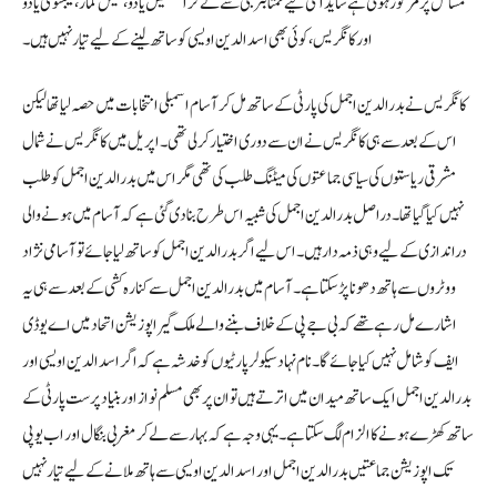
مسائل پر مرکوز ہوتی ہے شاید اسی لیے ممتا بنرجی سے لے کر اکھلیش یادو، نتیش کمار، تیجسوی یادو
اور کانگریس، کوئی بھی اسد الدین اویسی کو ساتھ لینے کے لیے تیار نہیں ہیں۔
کانگریس نے بدرالدین اجمل کی پارٹی کے ساتھ مل کر آسام اسمبلی انتخابات میں حصہ لیا تھا لیکن
اس کے بعد سے ہی کانگریس نے ان سے دوری اختیار کر لی تھی۔ اپریل میں کانگریس نے شمال
مشرقی ریاستوں کی سیاسی جماعتوں کی میٹنگ طلب کی تھی مگر اس میں بدرالدین اجمل کو طلب
نہیں کیا گیا تھا۔ دراصل بدرالدین اجمل کی شبیہ اس طرح بنا دی گئی ہے کہ آسام میں ہونے والی
دراندازی کے لیے وہی ذمہ دار ہیں۔ اس لیے اگر بدرالدین اجمل کو ساتھ لیا جائے تو آسامی نژاد
ووٹروں سے ہاتھ دھونا پڑسکتا ہے۔ آسام میں بدرالدین اجمل سے کنارہ کشی کے بعد سے ہی یہ
اشارے مل رہے تھے کہ بی جے پی کے خلاف بننے والے ملک گیر اپوزیشن اتحاد میں اے یو ڈی
ایف کو شامل نہیں کیا جائے گا۔ نام نہاد سیکولر پارٹیوں کو خدشہ ہے کہ اگر اسدالدین اویسی اور
بدرالدین اجمل ایک ساتھ میدان میں اترتے ہیں تو ان پر بھی مسلم نواز اور بنیاد پرست پارٹی کے
ساتھ کھڑے ہونے کا الزام لگ سکتا ہے۔ یہی وجہ ہے کہ بہار سے لے کر مغربی بنگال اور اب یو پی
تک اپوزیشن جماعتیں بدرالدین اجمل اور اسدالدین اویسی سے ہاتھ ملانے کے لیے تیار نہیں